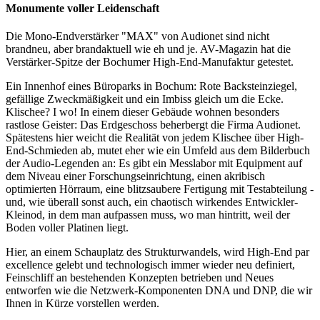
Monumente voller Leidenschaft
Die Mono-Endverstärker "MAX" von Audionet sind nicht
brandneu, aber brandaktuell wie eh und je. AV-Magazin hat die
Verstärker-Spitze der Bochumer High-End-Manufaktur getestet.
Ein Innenhof eines Büroparks in Bochum: Rote Backsteinziegel,
gefällige Zweckmäßigkeit und ein Imbiss gleich um die Ecke.
Klischee? I wo! In einem dieser Gebäude wohnen besonders
rastlose Geister: Das Erdgeschoss beherbergt die Firma Audionet.
Spätestens hier weicht die Realität von jedem Klischee über High-
End-Schmieden ab, mutet eher wie ein Umfeld aus dem Bilderbuch
der Audio-Legenden an: Es gibt ein Messlabor mit Equipment auf
dem Niveau einer Forschungseinrichtung, einen akribisch
optimierten Hörraum, eine blitzsaubere Fertigung mit Testabteilung -
und, wie überall sonst auch, ein chaotisch wirkendes Entwickler-
Kleinod, in dem man aufpassen muss, wo man hintritt, weil der
Boden voller Platinen liegt.
Hier, an einem Schauplatz des Strukturwandels, wird High-End par
excellence gelebt und technologisch immer wieder neu definiert,
Feinschliff an bestehenden Konzepten betrieben und Neues
entworfen wie die Netzwerk-Komponenten DNA und DNP, die wir
Ihnen in Kürze vorstellen werden.