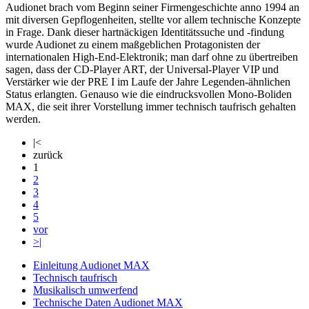
Audionet brach vom Beginn seiner Firmengeschichte anno 1994 an
mit diversen Gepflogenheiten, stellte vor allem technische Konzepte
in Frage. Dank dieser hartnäckigen Identitätssuche und -findung
wurde Audionet zu einem maßgeblichen Protagonisten der
internationalen High-End-Elektronik; man darf ohne zu übertreiben
sagen, dass der CD-Player ART, der Universal-Player VIP und
Verstärker wie der PRE I im Laufe der Jahre Legenden-ähnlichen
Status erlangten. Genauso wie die eindrucksvollen Mono-Boliden
MAX, die seit ihrer Vorstellung immer technisch taufrisch gehalten
werden.
|<
zurück
1
2
3
4
5
vor
>|
Einleitung Audionet MAX
Technisch taufrisch
Musikalisch umwerfend
Technische Daten Audionet MAX