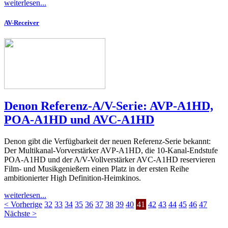
weiterlesen...
AV-Receiver
Denon Referenz-A/V-Serie: AVP-A1HD,
POA-A1HD und AVC-A1HD
Denon gibt die Verfügbarkeit der neuen Referenz-Serie bekannt:
Der Multikanal-Vorverstärker AVP-A1HD, die 10-Kanal-Endstufe
POA-A1HD und der A/V-Vollverstärker AVC-A1HD reservieren
Film- und Musikgenießern einen Platz in der ersten Reihe
ambitionierter High Definition-Heimkinos.
weiterlesen...
< Vorherige
32
33
34
35
36
37
38
39
40
41
42
43
44
45
46
47
Nächste >