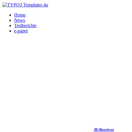
Home
News
Testberichte
e-paper
AV-Receiver