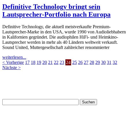
Definitive Technology bringt sein
Lautsprecher-Portfolio nach Europa
Definitive Technology, die aktuell meistverkaufte Premium-
Lautsprecher-Marke in den USA, wurde 1990 von Audioliebhabern
in Kalifornien gegründet. Die audiophilen HiFi- und Heimkino-
Lautsprecher werden in mehr als 40 Ländern weltweit verkauft.
Sound United, Muttergesellschaft zahlreicher renommierter
weiterlesen...
< Vorherige
17
18
19
20
21
22
23
24
25
26
27
28
29
30
31
32
Nächste >