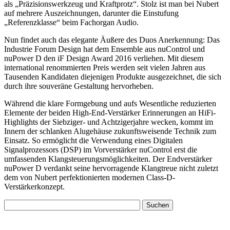
als „Präzisionswerkzeug und Kraftprotz“. Stolz ist man bei Nubert
auf mehrere Auszeichnungen, darunter die Einstufung
„Referenzklasse“ beim Fachorgan Audio.
Nun findet auch das elegante Äußere des Duos Anerkennung: Das
Industrie Forum Design hat dem Ensemble aus nuControl und
nuPower D den iF Design Award 2016 verliehen. Mit diesem
international renommierten Preis werden seit vielen Jahren aus
Tausenden Kandidaten diejenigen Produkte ausgezeichnet, die sich
durch ihre souveräne Gestaltung hervorheben.
Während die klare Formgebung und aufs Wesentliche reduzierten
Elemente der beiden High-End-Verstärker Erinnerungen an HiFi-
Highlights der Siebziger- und Achtzigerjahre wecken, kommt im
Innern der schlanken Alugehäuse zukunftsweisende Technik zum
Einsatz. So ermöglicht die Verwendung eines Digitalen
Signalprozessors (DSP) im Vorverstärker nuControl erst die
umfassenden Klangsteuerungsmöglichkeiten. Der Endverstärker
nuPower D verdankt seine hervorragende Klangtreue nicht zuletzt
dem von Nubert perfektionierten modernen Class-D-
Verstärkerkonzept.