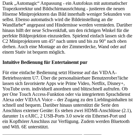
Dank „Automagic“ Anpassung - ein Autofokus mit automatischer
Trapezkorrektur und Bildschirmausrichtung - justieren die neuen
Hisense Miniprojektoren das Bild innerhalb weniger Sekunden von
selbst. Ebenso automatisch wird die Bildeinstellung an die
Wandfarbe* angepasst und Hindernisse werden vermieden. Darüber
hinaus hilft der neue Schwenkfuß, um den richtigen Winkel für die
perfekte Bildprojektion einzustellen. Spielend einfach lassen sich die
C2 Miniprojektoren um 45° nach unten und bis zu 90° nach oben
drehen. Auch eine Montage an der Zimmerdecke, Wand oder auf
einem Stativ ist bequem möglich.
Intuitive Bedienung für Entertainemt pur
Für eine einfache Bedienung setzt Hisense auf das VIDAA-
Betriebssystem U7. Über die personalisierbare Benutzerober?äche
lassen sich favorisierte Apps wie Prime Video, Netflix, Disney+,
YouTube uvm. individuell anordnen und blitzschnell aufrufen. Ob
per One Touch Access-Funktion oder via integriertem Sprachdienst
Alexa oder VIDAA Voice – der Zugang zu den Lieblingsinhalten ist
schnell und bequem. Darüber hinaus unterstützt die Serie den
Anschluss externer Geräte: Es stehen zwei HDMI-Anschlüsse (2.1),
darunter 1x eARC, 2 USB-Ports 3.0 sowie ein Ethernet-Port und
ein Kopfhörer Anschluss zur Verfügung. Zudem werden Bluetooth
und Wifi. 6E unterstützt.