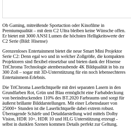
Ob Gaming, mitreißende Sportaction oder Kinofilme in
Premiumqualität – mit dem C2 Ultra bleiben keine Wünsche offen.
Er bietet mit 3000 ANSI Lumen die höchsten Helligkeitswerte der
C2 Serie (Bild: Hisense)
Grenzenloses Entertainment bietet die neue Smart Mini Projektor
Serie C2: Denn egal wo und in welcher Zollgröße, die kompakten
Projektoren sind flexibel einsetzbar und bieten dank der Hisense
TriChroma Technologie atemberaubende 4K Bildqualität in bis zu
300 Zoll – sogar mit 3D-Unterstützung für ein noch lebensechteres
Entertainment-Erlebnis.
Die TriChroma Laserlichtquelle mit drei separaten Lasern in den
Grundfarben Rot, Grün und Blau ermöglicht eine Farbabdeckung
von beeindruckenden 110% des BT.2020 Farbraums und sorgt für
äußerst brillante Bilddarstellungen. Mit einer Lebensdauer von
25000+ Stunden ist die Laserlichtquelle dabei extrem robust.
Überragende Schärfe und Detaildarstellung wird mittels Dolby
Vision, HDR 10+, HDR 10 und HLG Unterstützung erzeugt -
selbst in dunklen Szenen kommen Details perfekt zur Geltung.