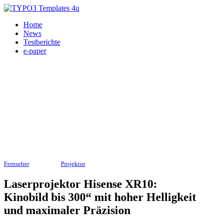
Home
News
Testberichte
e-paper
Fernseher
, Heimkino,
Projektor
05.05.2026
Laserprojektor Hisense XR10:
Kinobild bis 300“ mit hoher Helligkeit
und maximaler Präzision