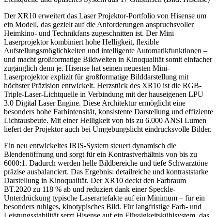
Der XR10 erweitert das Laser Projektor-Portfolio von Hisense um
ein Modell, das gezielt auf die Anforderungen anspruchsvoller
Heimkino- und Technikfans zugeschnitten ist. Der Mini
Laserprojektor kombiniert hohe Helligkeit, flexible
Aufstellungsmöglichkeiten und intelligente Automatikfunktionen –
und macht großformatige Bildwelten in Kinoqualität somit einfacher
zugänglich denn je. Hisense hat seinen neuesten Mini-
Laserprojektor explizit für großformatige Bilddarstellung mit
höchster Präzision entwickelt. Herzstück des XR10 ist die RGB-
Triple-Laser-Lichtquelle in Verbindung mit der hauseigenen LPU
3.0 Digital Laser Engine. Diese Architektur ermöglicht eine
besonders hohe Farbintensität, konsistente Darstellung und effiziente
Lichtausbeute. Mit einer Helligkeit von bis zu 6.000 ANSI Lumen
liefert der Projektor auch bei Umgebungslicht eindrucksvolle Bilder.
Ein neu entwickeltes IRIS-System steuert dynamisch die
Blendenöffnung und sorgt für ein Kontrastverhältnis von bis zu
6000:1. Dadurch werden helle Bildbereiche und tiefe Schwarztöne
präzise ausbalanciert. Das Ergebnis: detailreiche und kontraststarke
Darstellung in Kinoqualität. Der XR10 deckt den Farbraum
BT.2020 zu 118 % ab und reduziert dank einer Speckle-
Unterdrückung typische Laserartefakte auf ein Minimum – für ein
besonders ruhiges, kinotypisches Bild. Für langfristige Farb- und
Leistungsstabilität setzt Hisense auf ein Flüssigkeitskühlsystem, das