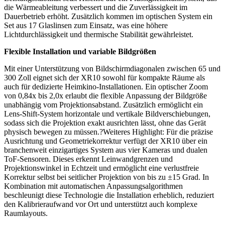
die Wärmeableitung verbessert und die Zuverlässigkeit im
Dauerbetrieb erhöht. Zusätzlich kommen im optischen System ein
Set aus 17 Glaslinsen zum Einsatz, was eine höhere
Lichtdurchlässigkeit und thermische Stabilität gewährleistet.
Flexible Installation und variable Bildgrößen
Mit einer Unterstützung von Bildschirmdiagonalen zwischen 65 und
300 Zoll eignet sich der XR10 sowohl für kompakte Räume als
auch für dedizierte Heimkino-Installationen. Ein optischer Zoom
von 0,84x bis 2,0x erlaubt die flexible Anpassung der Bildgröße
unabhängig vom Projektionsabstand. Zusätzlich ermöglicht ein
Lens-Shift-System horizontale und vertikale Bildverschiebungen,
sodass sich die Projektion exakt ausrichten lässt, ohne das Gerät
physisch bewegen zu müssen.?Weiteres Highlight: Für die präzise
Ausrichtung und Geometriekorrektur verfügt der XR10 über ein
branchenweit einzigartiges System aus vier Kameras und dualen
ToF-Sensoren. Dieses erkennt Leinwandgrenzen und
Projektionswinkel in Echtzeit und ermöglicht eine verlustfreie
Korrektur selbst bei seitlicher Projektion von bis zu ±15 Grad. In
Kombination mit automatischen Anpassungsalgorithmen
beschleunigt diese Technologie die Installation erheblich, reduziert
den Kalibrieraufwand vor Ort und unterstützt auch komplexe
Raumlayouts.