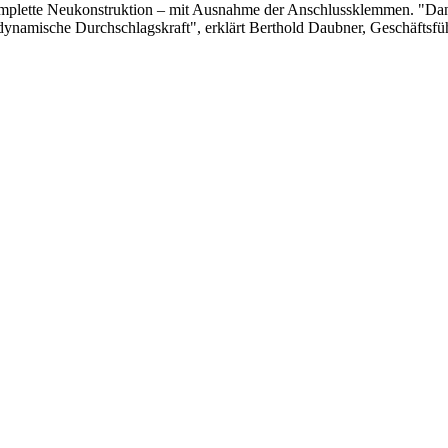
omplette Neukonstruktion – mit Ausnahme der Anschlussklemmen. "Dank
ynamische Durchschlagskraft", erklärt Berthold Daubner, Geschäftsfüh