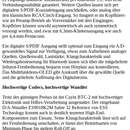
Verbindungsstabilität garantiert. Weitere Quellen lassen sich per
digitalem S/PDIF-Koaxialeingang anschließen, oder analog über
den klassischen RCA/Cinch-Eingang. So fungiert er im Kopfhörer-
wie im Preamp-Betrieb als Vorverstärker mit drei Eingängen.
Kopfhörer können sowohl asymmetrisch als auch symmetrisch
versorgt werden, und zwar mit 6,3mm-Klinkenausgang wie auch
per 4,4-mm-Pentaconn.
Ein digitaler S/PDIF Ausgang stellt optional zum Eingang ein A/D-
gewandeltes Signal zur Verfügung, etwas zum Aufnehmen analoger
Quellen. Quellenwahl, Lautstärke, Klangcharakteristik und
Wiedergabesteuerung für Bluetooth lassen sich über die mitgelieferte
Infrarot-Fernbedienung bequem vom Hörplatz aus kontrollieren.
Das Multifunktions-OLED gibt Auskunft über die gewählte Quelle
und die gelieferte Auflösung des Digitalstroms.
Hochwertige Codecs, hochwertige Wandler
Trotz des günstigen Preises ist der Cayin BTC-2 mit hochwertiger
Elektronik und HiRes-Verarbeitung ausgestattet. Der eingebaute
D/A-Wandler ES9018K2M Sabre 32 Reference von ESS
Technology kommt auch in deutlich teureren High-End-
Komponenten zum Einsatz. Seine Klangcharakteristik lässt sich auf
der Fernbedienung umschalten, er bietet drei Betriebsarten von
Minimum-Phase bis steilem Roll-Off an.