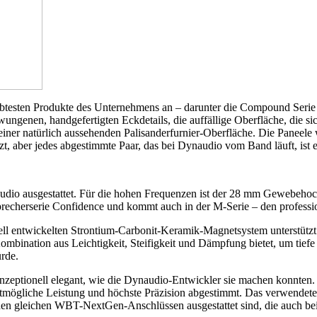
eliebtesten Produkte des Unternehmens an – darunter die Compound Se
genen, handgefertigten Eckdetails, die auffällige Oberfläche, die si
iner natürlich aussehenden Palisanderfurnier-Oberfläche. Die Paneele
t, aber jedes abgestimmte Paar, das bei Dynaudio vom Band läuft, ist 
udio ausgestattet. Für die hohen Frequenzen ist der 28 mm Gewebehocht
precherserie Confidence und kommt auch in der M-Serie – den professi
eziell entwickelten Strontium-Carbonit-Keramik-Magnetsystem unterstü
mbination aus Leichtigkeit, Steifigkeit und Dämpfung bietet, um tiefe
rde.
onzeptionell elegant, wie die Dynaudio-Entwickler sie machen konnten
tmögliche Leistung und höchste Präzision abgestimmt. Das verwendete
 den gleichen WBT-NextGen-Anschlüssen ausgestattet sind, die auch b