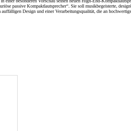
n einer besonderen Vorschau seinen neuen High-End-Kompaktlautsprech
uriöse passive Kompaktlautsprecher“. Sie soll musikbegeisterte, desig
m auffälligen Design und einer Verarbeitungsqualität, die an hochwerti