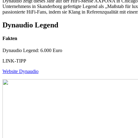
Dynaudio zeigt dieses Jahr auf der HiFi-Messe AXPONA in Chicago i
Unternehmens in Skanderborg gefertigte Legend als „Maßstab für lux
passionierte HiFi-Fans, indem sie Klang in Referenzqualität mit eine
Dynaudio Legend
Fakten
Dynaudio Legend: 6.000 Euro
LINK-TIPP
Website Dynaudio