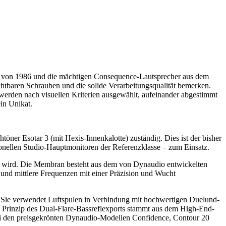
rie von 1986 und die mächtigen Consequence-Lautsprecher aus dem
chtbaren Schrauben und die solide Verarbeitungsqualität bemerken.
 werden nach visuellen Kriterien ausgewählt, aufeinander abgestimmt
ein Unikat.
öner Esotar 3 (mit Hexis-Innenkalotte) zuständig. Dies ist der bisher
onellen Studio-Hauptmonitoren der Referenzklasse – zum Einsatz.
tzt wird. Die Membran besteht aus dem von Dynaudio entwickelten
 und mittlere Frequenzen mit einer Präzision und Wucht
. Sie verwendet Luftspulen in Verbindung mit hochwertigen Duelund-
 Prinzip des Dual-Flare-Bassreflexports stammt aus dem High-End-
ei den preisgekrönten Dynaudio-Modellen Confidence, Contour 20