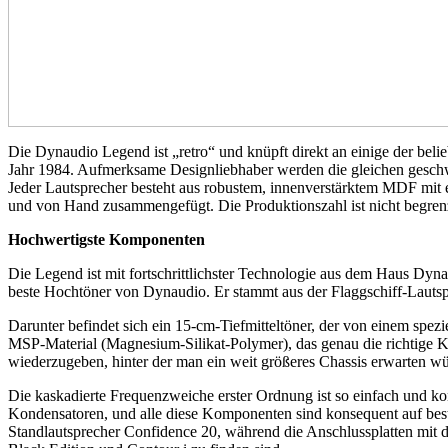
Die Dynaudio Legend ist „retro“ und knüpft direkt an einige der b
Jahr 1984. Aufmerksame Designliebhaber werden die gleichen geschwun
Jeder Lautsprecher besteht aus robustem, innenverstärktem MDF mit e
und von Hand zusammengefügt. Die Produktionszahl ist nicht begrenz
Hochwertigste Komponenten
Die Legend ist mit fortschrittlichster Technologie aus dem Haus Dyna
beste Hochtöner von Dynaudio. Er stammt aus der Flaggschiff-Lauts
Darunter befindet sich ein 15-cm-Tiefmitteltöner, der von einem sp
MSP-Material (Magnesium-Silikat-Polymer), das genau die richtige Ko
wiederzugeben, hinter der man ein weit größeres Chassis erwarten wü
Die kaskadierte Frequenzweiche erster Ordnung ist so einfach und k
Kondensatoren, und alle diese Komponenten sind konsequent auf bes
Standlautsprecher Confidence 20, während die Anschlussplatten mit