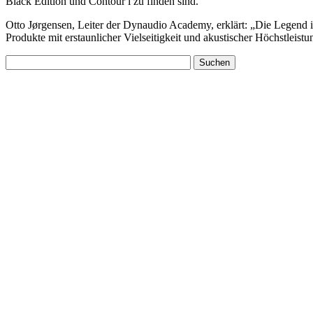
Black Edition und Contour i zu finden sind.
Otto Jørgensen, Leiter der Dynaudio Academy, erklärt: „Die Legend is
Produkte mit erstaunlicher Vielseitigkeit und akustischer Höchstlei