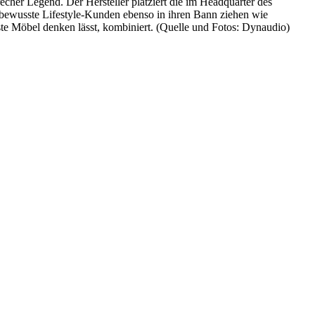
er Legend. Der Hersteller platziert die im Headquarter des
nbewusste Lifestyle-Kunden ebenso in ihren Bann ziehen wie
gste Möbel denken lässt, kombiniert. (Quelle und Fotos: Dynaudio)