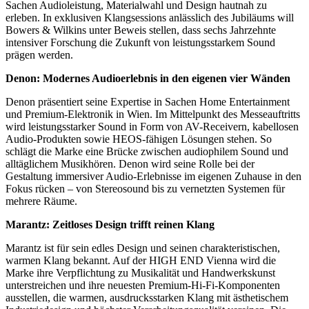
Sachen Audioleistung, Materialwahl und Design hautnah zu
erleben. In exklusiven Klangsessions anlässlich des Jubiläums will
Bowers & Wilkins unter Beweis stellen, dass sechs Jahrzehnte
intensiver Forschung die Zukunft von leistungsstarkem Sound
prägen werden.
Denon: Modernes Audioerlebnis in den eigenen vier Wänden
Denon präsentiert seine Expertise in Sachen Home Entertainment
und Premium-Elektronik in Wien. Im Mittelpunkt des Messeauftritts
wird leistungsstarker Sound in Form von AV-Receivern, kabellosen
Audio-Produkten sowie HEOS-fähigen Lösungen stehen. So
schlägt die Marke eine Brücke zwischen audiophilem Sound und
alltäglichem Musikhören. Denon wird seine Rolle bei der
Gestaltung immersiver Audio-Erlebnisse im eigenen Zuhause in den
Fokus rücken – von Stereosound bis zu vernetzten Systemen für
mehrere Räume.
Marantz: Zeitloses Design trifft reinen Klang
Marantz ist für sein edles Design und seinen charakteristischen,
warmen Klang bekannt. Auf der HIGH END Vienna wird die
Marke ihre Verpflichtung zu Musikalität und Handwerkskunst
unterstreichen und ihre neuesten Premium-Hi-Fi-Komponenten
ausstellen, die warmen, ausdrucksstarken Klang mit ästhetischem