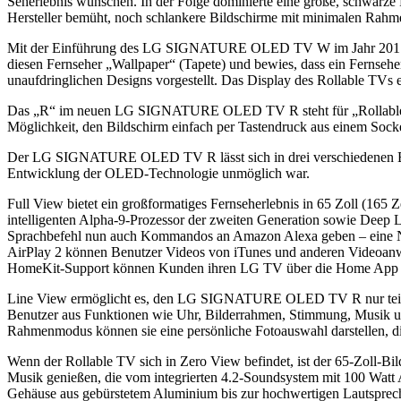
Seherlebnis wünschen. In der Folge dominierte eine große, schwarz
Hersteller bemüht, noch schlankere Bildschirme mit minimalen Rahm
Mit der Einführung des LG SIGNATURE OLED TV W im Jahr 2017 hat L
diesen Fernseher „Wallpaper“ (Tapete) und bewies, dass ein Fernseher
unaufdringlichen Designs vorgestellt. Das Display des Rollable TVs 
Das „R“ im neuen LG SIGNATURE OLED TV R steht für „Rollable“ (ro
Möglichkeit, den Bildschirm einfach per Tastendruck aus einem Socke
Der LG SIGNATURE OLED TV R lässt sich in drei verschiedenen Bet
Entwicklung der OLED-Technologie unmöglich war.
Full View bietet ein großformatiges Fernseherlebnis in 65 Zoll (165 
intelligenten Alpha-9-Prozessor der zweiten Generation sowie Deep 
Sprachbefehl nun auch Kommandos an Amazon Alexa geben – eine Neu
AirPlay 2 können Benutzer Videos von iTunes und anderen Video
HomeKit-Support können Kunden ihren LG TV über die Home App od
Line View ermöglicht es, den LG SIGNATURE OLED TV R nur teilweis
Benutzer aus Funktionen wie Uhr, Bilderrahmen, Stimmung, Musik u
Rahmenmodus können sie eine persönliche Fotoauswahl darstellen,
Wenn der Rollable TV sich in Zero View befindet, ist der 65-Zoll-
Musik genießen, die vom integrierten 4.2-Soundsystem mit 100 Watt 
Gehäuse aus gebürstetem Aluminium bis zur hochwertigen Lautsprec