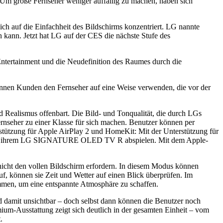
Um große Fernseher weniger auffällig zu machen, haben sich
 auf die Einfachheit des Bildschirms konzentriert. LG nannte
n kann. Jetzt hat LG auf der CES die nächste Stufe des
tertainment und die Neudefinition des Raumes durch die
en Kunden den Fernseher auf eine Weise verwenden, die vor der
d Realismus offenbart. Die Bild- und Tonqualität, die durch LGs
rnseher zu einer Klasse für sich machen. Benutzer können per
ützung für Apple AirPlay 2 und HomeKit: Mit der Unterstützung für
 auf ihrem LG SIGNATURE OLED TV R abspielen. Mit dem Apple-
cht den vollen Bildschirm erfordern. In diesem Modus können
können sie Zeit und Wetter auf einen Blick überprüfen. Im
men, um eine entspannte Atmosphäre zu schaffen.
damit unsichtbar – doch selbst dann können die Benutzer noch
um-Ausstattung zeigt sich deutlich in der gesamten Einheit – vom
.