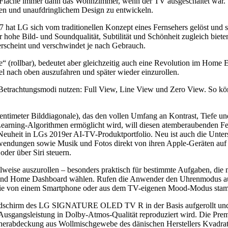
e Fläche immer dann das Wohnzimmer, wenn der TV ausgeschaltet war. 
en und unaufdringlichem Design zu entwickeln.
G sich vom traditionellen Konzept eines Fernsehers gelöst und sich
 hohe Bild- und Soundqualität, Subtilität und Schönheit zugleich biete
erscheint und verschwindet je nach Gebrauch.
llbar), bedeutet aber gleichzeitig auch eine Revolution im Home En
l nach oben auszufahren und später wieder einzurollen.
rachtungsmodi nutzen: Full View, Line View und Zero View. So könn
Zentimeter Bilddiagonale), das den vollen Umfang an Kontrast, Tiefe un
Learning-Algorithmen ermöglicht wird, will diesen atemberaubenden Fe
heit in LGs 2019er AI-TV-Produktportfolio. Neu ist auch die Unterst
anwendungen sowie Musik und Fotos direkt von ihren Apple-Geräten
er über Siri steuern.
e auszurollen – besonders praktisch für bestimmte Aufgaben, die ni
nd Home Dashboard wählen. Rufen die Anwender den Uhrenmodus auf, 
 die von einem Smartphone oder aus dem TV-eigenen Mood-Modus stam
Bildschirm des LG SIGNATURE OLED TV R in der Basis aufgerollt und 
Ausgangsleistung in Dolby-Atmos-Qualität reproduziert wird. Die Premi
herabdeckung aus Wollmischgewebe des dänischen Herstellers Kvadrat