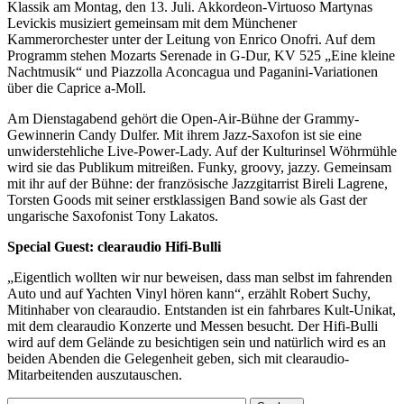
Klassik am Montag, den 13. Juli. Akkordeon-Virtuoso Martynas
Levickis musiziert gemeinsam mit dem Münchener
Kammerorchester unter der Leitung von Enrico Onofri. Auf dem
Programm stehen Mozarts Serenade in G-Dur, KV 525 „Eine kleine
Nachtmusik“ und Piazzolla Aconcagua und Paganini-Variationen
über die Caprice a-Moll.
Am Dienstagabend gehört die Open-Air-Bühne der Grammy-
Gewinnerin Candy Dulfer. Mit ihrem Jazz-Saxofon ist sie eine
unwiderstehliche Live-Power-Lady. Auf der Kulturinsel Wöhrmühle
wird sie das Publikum mitreißen. Funky, groovy, jazzy. Gemeinsam
mit ihr auf der Bühne: der französische Jazzgitarrist Bireli Lagrene,
Torsten Goods mit seiner erstklassigen Band sowie als Gast der
ungarische Saxofonist Tony Lakatos.
Special Guest: clearaudio Hifi-Bulli
„Eigentlich wollten wir nur beweisen, dass man selbst im fahrenden
Auto und auf Yachten Vinyl hören kann“, erzählt Robert Suchy,
Mitinhaber von clearaudio. Entstanden ist ein fahrbares Kult-Unikat,
mit dem clearaudio Konzerte und Messen besucht. Der Hifi-Bulli
wird auf dem Gelände zu besichtigen sein und natürlich wird es an
beiden Abenden die Gelegenheit geben, sich mit clearaudio-
Mitarbeitenden auszutauschen.