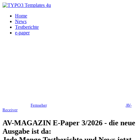
Home
News
Testberichte
e-paper
HiFi, Heimkino,
Fernseher
, Smart-Audio, Personal Audio, Internet-Radio,
AV-
Receiver
30.04.2026
AV-MAGAZIN E-Paper 3/2026 - die neue
Ausgabe ist da:
Jede Menge Testberichte und News jetzt