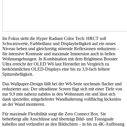
Im Fokus steht die Hyper Radiant Color Tech: HRCT soll
Schwarzwerte, Farbbrillanz und Displayhelligkeit auf ein neues
Niveau heben und gleichzeitig störende Reflexionen reduzieren –
für intensive Kontraste und maximale Immersion auch in hellen
Wohnumgebungen. In Kombination mit dem Brightness Booster
Ultra erreicht der OLED W6 laut Hersteller im Vergleich zu
herkömmlichen OLED-Displays eine bis zu 3,9-fach höhere
Spitzenhelligkeit.
Das Wallpaper-Design fällt bei der W6-Serie nochmals flacher und
reduzierter aus: Der ultradünne Screen fügt sich mit einer Tiefe von
nur 9,9 mm nahezu nahtlos in den Wohnraum ein und lässt sich
dank spezieller, mitgelieferter Wandhalterung vollflächig lückenlos
an der Wand montieren.
Für maximale Flexibilität sorgt die Zero Connect Box. Sie
beherbergt alle Anschlüsse und überträgt Bild- und Tonsignale
kabellos und verlustfrei an den Bildschirm – in bis zu 4K-Auflösung