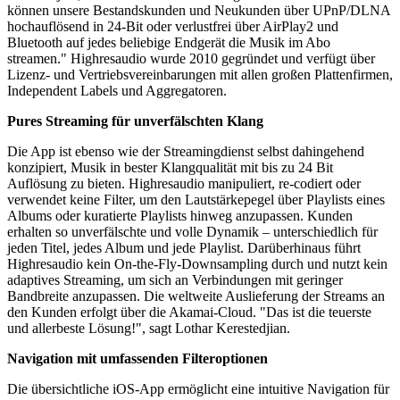
können unsere Bestandskunden und Neukunden über UPnP/DLNA
hochauflösend in 24-Bit oder verlustfrei über AirPlay2 und
Bluetooth auf jedes beliebige Endgerät die Musik im Abo
streamen." Highresaudio wurde 2010 gegründet und verfügt über
Lizenz- und Vertriebsvereinbarungen mit allen großen Plattenfirmen,
Independent Labels und Aggregatoren.
Pures Streaming für unverfälschten Klang
Die App ist ebenso wie der Streamingdienst selbst dahingehend
konzipiert, Musik in bester Klangqualität mit bis zu 24 Bit
Auflösung zu bieten. Highresaudio manipuliert, re-codiert oder
verwendet keine Filter, um den Lautstärkepegel über Playlists eines
Albums oder kuratierte Playlists hinweg anzupassen. Kunden
erhalten so unverfälschte und volle Dynamik – unterschiedlich für
jeden Titel, jedes Album und jede Playlist. Darüberhinaus führt
Highresaudio kein On-the-Fly-Downsampling durch und nutzt kein
adaptives Streaming, um sich an Verbindungen mit geringer
Bandbreite anzupassen. Die weltweite Auslieferung der Streams an
den Kunden erfolgt über die Akamai-Cloud. "Das ist die teuerste
und allerbeste Lösung!", sagt Lothar Kerestedjian.
Navigation mit umfassenden Filteroptionen
Die übersichtliche iOS-App ermöglicht eine intuitive Navigation für