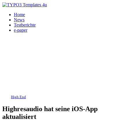
Home
News
Testberichte
e-paper
HiFi,
High End
, Smart-Audio 01.07.2026
Highresaudio hat seine iOS-App
aktualisiert