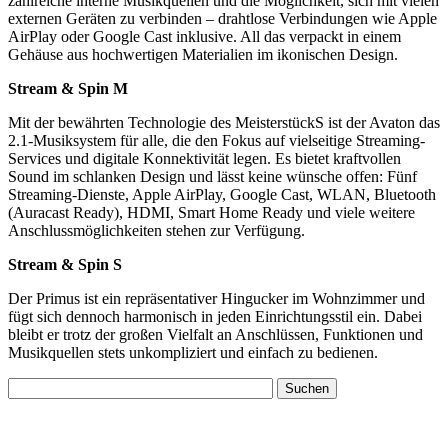
zahlreiche interne Musikquellen und die Möglichkeit, sich mit vielen
externen Geräten zu verbinden – drahtlose Verbindungen wie Apple
AirPlay oder Google Cast inklusive. All das verpackt in einem
Gehäuse aus hochwertigen Materialien im ikonischen Design.
Stream & Spin M
Mit der bewährten Technologie des MeisterstückS ist der Avaton das
2.1-Musiksystem für alle, die den Fokus auf vielseitige Streaming-
Services und digitale Konnektivität legen. Es bietet kraftvollen
Sound im schlanken Design und lässt keine wünsche offen: Fünf
Streaming-Dienste, Apple AirPlay, Google Cast, WLAN, Bluetooth
(Auracast Ready), HDMI, Smart Home Ready und viele weitere
Anschlussmöglichkeiten stehen zur Verfügung.
Stream & Spin S
Der Primus ist ein repräsentativer Hingucker im Wohnzimmer und
fügt sich dennoch harmonisch in jeden Einrichtungsstil ein. Dabei
bleibt er trotz der großen Vielfalt an Anschlüssen, Funktionen und
Musikquellen stets unkompliziert und einfach zu bedienen.