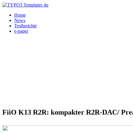
Home
News
Testberichte
e-paper
Kopfhörer-Verstärker, DA-Wandler 07.12.2025
FiiO K13 R2R: kompakter R2R-DAC/ Prea