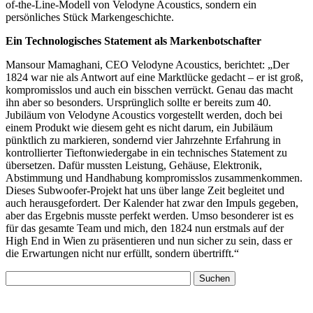
of-the-Line-Modell von Velodyne Acoustics, sondern ein
persönliches Stück Markengeschichte.
Ein Technologisches Statement als Markenbotschafter
Mansour Mamaghani, CEO Velodyne Acoustics, berichtet: „Der
1824 war nie als Antwort auf eine Marktlücke gedacht – er ist groß,
kompromisslos und auch ein bisschen verrückt. Genau das macht
ihn aber so besonders. Ursprünglich sollte er bereits zum 40.
Jubiläum von Velodyne Acoustics vorgestellt werden, doch bei
einem Produkt wie diesem geht es nicht darum, ein Jubiläum
pünktlich zu markieren, sondernd vier Jahrzehnte Erfahrung in
kontrollierter Tieftonwiedergabe in ein technisches Statement zu
übersetzen. Dafür mussten Leistung, Gehäuse, Elektronik,
Abstimmung und Handhabung kompromisslos zusammenkommen.
Dieses Subwoofer-Projekt hat uns über lange Zeit begleitet und
auch herausgefordert. Der Kalender hat zwar den Impuls gegeben,
aber das Ergebnis musste perfekt werden. Umso besonderer ist es
für das gesamte Team und mich, den 1824 nun erstmals auf der
High End in Wien zu präsentieren und nun sicher zu sein, dass er
die Erwartungen nicht nur erfüllt, sondern übertrifft.“