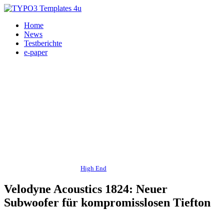
Home
News
Testberichte
e-paper
Subwoofer, HiFi, Heimkino,
High End
, Audio Reference 21.05.2026
Velodyne Acoustics 1824: Neuer
Subwoofer für kompromisslosen Tiefton