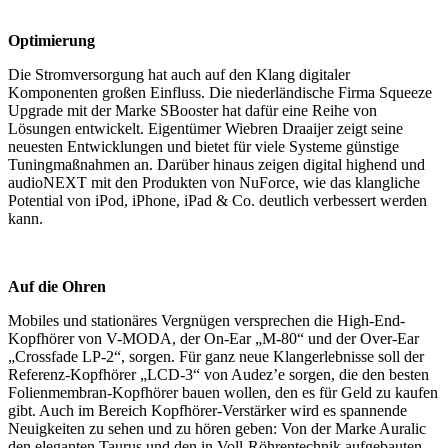
Optimierung
Die Stromversorgung hat auch auf den Klang digitaler
Komponenten großen Einfluss. Die niederländische Firma Squeeze
Upgrade mit der Marke SBooster hat dafür eine Reihe von
Lösungen entwickelt. Eigentümer Wiebren Draaijer zeigt seine
neuesten Entwicklungen und bietet für viele Systeme günstige
Tuningmaßnahmen an. Darüber hinaus zeigen digital highend und
audioNEXT mit den Produkten von NuForce, wie das klangliche
Potential von iPod, iPhone, iPad & Co. deutlich verbessert werden
kann.
Auf die Ohren
Mobiles und stationäres Vergnügen versprechen die High-End-
Kopfhörer von V-MODA, der On-Ear „M-80“ und der Over-Ear
„Crossfade LP-2“, sorgen. Für ganz neue Klangerlebnisse soll der
Referenz-Kopfhörer „LCD-3“ von Audez’e sorgen, die den besten
Folienmembran-Kopfhörer bauen wollen, den es für Geld zu kaufen
gibt. Auch im Bereich Kopfhörer-Verstärker wird es spannende
Neuigkeiten zu sehen und zu hören geben: Von der Marke Auralic
den eleganten Taurus und den in Voll-Röhrentechnik aufgebauten