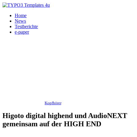
Home
News
Testberichte
e-paper
Messe - Veranstaltungen,
Kopfhörer
, Musik Server, DA-Wandler 02.05.2012
Higoto digital highend und AudioNEXT
gemeinsam auf der HIGH END