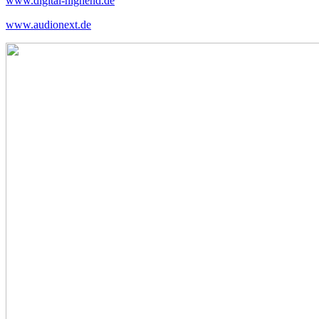
www.digital-highend.de
www.audionext.de