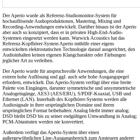
Der Aperio wurde als Referenz-Studiomonitor-System für
hochauflösende Audioproduktionen, Mastering, Mixing und
Recording-Anwendungen entwickelt. Darüber hinaus ist der Aperio
aber auch so konzipiert, dass er in privaten High-End-Audio-
Systemen eingesetzt werden kann. Warwick Acoustics hat das
Referenz-Kopfhörer-System Aperio mithilfe einer eigens
entwickelten elektrostatischen Technologie darauf ausgerichtet, den
Audioinhalten keinen eigenen Klangcharakter oder Färbungen
jeglicher Art zu verleihen.
Der Aperio wurde für anspruchsvolle Anwendungen, die eine
extrem hohe Auflösung und ggf. auch sehr hohe Ausgangspegel
erfordern, entwickelt. Das Aperio-System verfügt über eine breite
Palette von Eingängen, darunter symmetrische und unsymmetrische
Analogeingänge, AES3 (AES/EBU), S/PDIF-Koaxial, USB und
Ethernet (LAN). Innerhalb des Kopfhörer-Systems werden alle
Audiosignale in ihrer ursprünglichen Domäne und ihrem
ursprünglichen Format beibehalten: Analog bleibt immer analog;
DSD bleibt DSD bis zu seiner endgültigen Umwandlung in Analog;
PCM-Abtastraten werden nie konvertiert.
Außerdem verfügt das Aperio-System über einen
außergewöhnlichen Line-Ausgangsbereich zum Ansteuern anderer