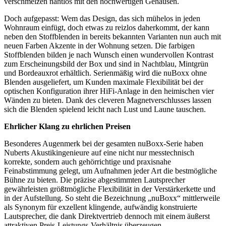
verschmelzen nahtlos mit den hochwertigen Gehäusen.
Doch aufgepasst: Wem das Design, das sich mühelos in jeden
Wohnraum einfügt, doch etwas zu reizlos daherkommt, der kann
neben den Stoffblenden in bereits bekannten Varianten nun auch mit
neuen Farben Akzente in der Wohnung setzen. Die farbigen
Stoffblenden bilden je nach Wunsch einen wundervollen Kontrast
zum Erscheinungsbild der Box und sind in Nachtblau, Mintgrün
und Bordeauxrot erhältlich. Serienmäßig wird die nuBoxx ohne
Blenden ausgeliefert, um Kunden maximale Flexibilität bei der
optischen Konfiguration ihrer HiFi-Anlage in den heimischen vier
Wänden zu bieten. Dank des cleveren Magnetverschlusses lassen
sich die Blenden spielend leicht nach Lust und Laune tauschen.
Ehrlicher Klang zu ehrlichen Preisen
Besonderes Augenmerk bei der gesamten nuBoxx-Serie haben
Nuberts Akustikingenieure auf eine nicht nur messtechnisch
korrekte, sondern auch gehörrichtige und praxisnahe
Feinabstimmung gelegt, um Aufnahmen jeder Art die bestmögliche
Bühne zu bieten. Die präzise abgestimmten Lautsprecher
gewährleisten größtmögliche Flexibilität in der Verstärkerkette und
in der Aufstellung. So steht die Bezeichnung „nuBoxx“ mittlerweile
als Synonym für exzellent klingende, aufwändig konstruierte
Lautsprecher, die dank Direktvertrieb dennoch mit einem äußerst
attraktiven Preis-Leistungs-Verhältnis überzeugen.