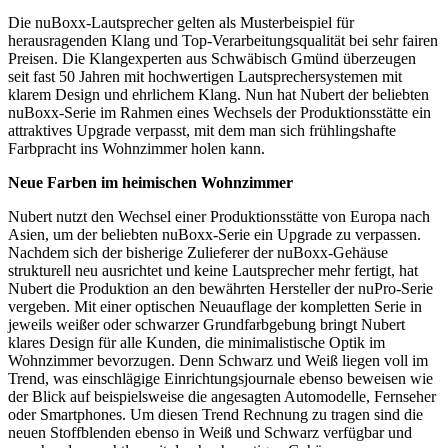
Die nuBoxx-Lautsprecher gelten als Musterbeispiel für
herausragenden Klang und Top-Verarbeitungsqualität bei sehr fairen
Preisen. Die Klangexperten aus Schwäbisch Gmünd überzeugen
seit fast 50 Jahren mit hochwertigen Lautsprechersystemen mit
klarem Design und ehrlichem Klang. Nun hat Nubert der beliebten
nuBoxx-Serie im Rahmen eines Wechsels der Produktionsstätte ein
attraktives Upgrade verpasst, mit dem man sich frühlingshafte
Farbpracht ins Wohnzimmer holen kann.
Neue Farben im heimischen Wohnzimmer
Nubert nutzt den Wechsel einer Produktionsstätte von Europa nach
Asien, um der beliebten nuBoxx-Serie ein Upgrade zu verpassen.
Nachdem sich der bisherige Zulieferer der nuBoxx-Gehäuse
strukturell neu ausrichtet und keine Lautsprecher mehr fertigt, hat
Nubert die Produktion an den bewährten Hersteller der nuPro-Serie
vergeben. Mit einer optischen Neuauflage der kompletten Serie in
jeweils weißer oder schwarzer Grundfarbgebung bringt Nubert
klares Design für alle Kunden, die minimalistische Optik im
Wohnzimmer bevorzugen. Denn Schwarz und Weiß liegen voll im
Trend, was einschlägige Einrichtungsjournale ebenso beweisen wie
der Blick auf beispielsweise die angesagten Automodelle, Fernseher
oder Smartphones. Um diesen Trend Rechnung zu tragen sind die
neuen Stoffblenden ebenso in Weiß und Schwarz verfügbar und