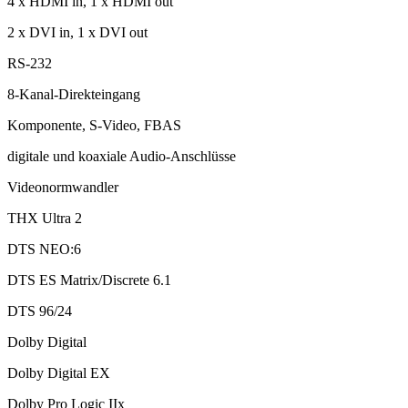
4 x HDMI in, 1 x HDMI out
2 x DVI in, 1 x DVI out
RS-232
8-Kanal-Direkteingang
Komponente, S-Video, FBAS
digitale und koaxiale Audio-Anschlüsse
Videonormwandler
THX Ultra 2
DTS NEO:6
DTS ES Matrix/Discrete 6.1
DTS 96/24
Dolby Digital
Dolby Digital EX
Dolby Pro Logic IIx