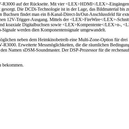
ei dem AV-R3000 auf der Rückseite. Mit vier <LEX>HDMI</LEX>-Ein
t gesorgt. Die DCDi-Technologie ist in der Lage, das Bildmaterial bis 
 Buchsen findet man ein 8-Kanal-Direct-In/Out-Anschlussfeld für exter
einen 12V-Trigger-Ausgang. Mittels der <LEX>FireWire</LEX>-Schnitt
ische und koaxiale Digitalbuchsen sowie <LEX>Kompentente</LEX
o-Signale werden dien Komponentensignale umgewandelt.
ermöglichen neben dem Heimkinobetreib eine Multi-Zone-Option für dr
-R3000. Erweiterte Messmöglichkeiten, die die räumlichen Bedingungen
f den Namen sDSM-Soundmaster. Der DSP-Prozessor für die rechenauf
 zu bekommen.