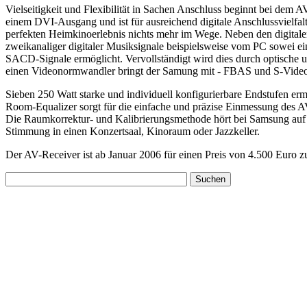
Vielseitigkeit und Flexibilität in Sachen Anschluss beginnt b
einem DVI-Ausgang und ist für ausreichend digitale Anschlussvielfal
perfekten Heimkinoerlebnis nichts mehr im Wege. Neben den digitalen
zweikanaliger digitaler Musiksignale beispielsweise vom PC sowei 
SACD-Signale ermöglicht. Vervollständigt wird dies durch opt
einen Videonormwandler bringt der Samung mit - FBAS und S-Vide
Sieben 250 Watt starke und individuell konfigurierbare Endstufen 
Room-Equalizer sorgt für die einfache und präzise Einmessung des AV
Die Raumkorrektur- und Kalibrierungsmethode hört bei Samsung au
Stimmung in einen Konzertsaal, Kinoraum oder Jazzkeller.
Der AV-Receiver ist ab Januar 2006 für einen Preis von 4.500 Euro