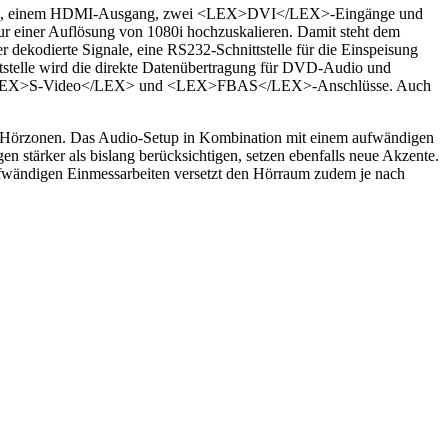
gängen, einem HDMI-Ausgang, zwei <LEX>DVI</LEX>-Eingänge und
zur einer Auflösung von 1080i hochzuskalieren. Damit steht dem
 dekodierte Signale, eine RS232-Schnittstelle für die Einspeisung
stelle wird die direkte Datenübertragung für DVD-Audio und
>n-, <LEX>S-Video</LEX> und <LEX>FBAS</LEX>-Anschlüsse. Auch
ei Hörzonen. Das Audio-Setup in Kombination mit einem aufwändigen
 stärker als bislang berücksichtigen, setzen ebenfalls neue Akzente.
wändigen Einmessarbeiten versetzt den Hörraum zudem je nach