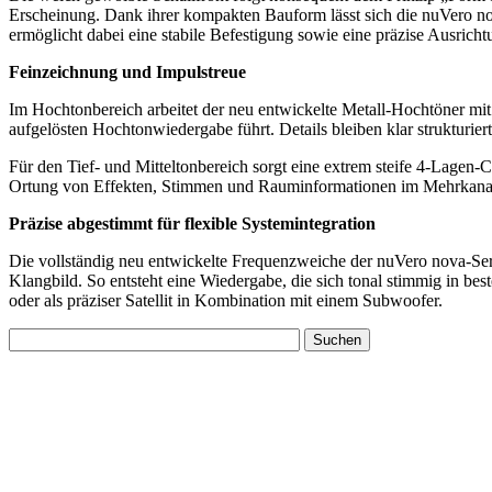
Erscheinung. Dank ihrer kompakten Bauform lässt sich die nuVero nova
ermöglicht dabei eine stabile Befestigung sowie eine präzise Ausrich
Feinzeichnung und Impulstreue
Im Hochtonbereich arbeitet der neu entwickelte Metall-Hochtöner mi
aufgelösten Hochtonwiedergabe führt. Details bleiben klar strukturie
Für den Tief- und Mitteltonbereich sorgt eine extrem steife 4-Lagen-
Ortung von Effekten, Stimmen und Rauminformationen im Mehrkanal
Präzise abgestimmt für flexible Systemintegration
Die vollständig neu entwickelte Frequenzweiche der nuVero nova-Ser
Klangbild. So entsteht eine Wiedergabe, die sich tonal stimmig in be
oder als präziser Satellit in Kombination mit einem Subwoofer.