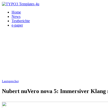
Home
News
Testberichte
e-paper
Lautsprecher
, Nubert, HiFi, Heimkino 29.01.2026
Nubert nuVero nova 5: Immersiver Klang