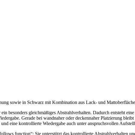
chnung sowie in Schwarz mit Kombination aus Lack- und Mattoberfläche
 ein besonders gleichmäßiges Abstrahlverhalten. Dadurch entsteht eine
Wiedergabe. Gerade bei wandnaher oder deckennaher Platzierung bleibt 
n und eine kontrollierte Wiedergabe auch unter anspruchsvollen Aufstel
llows function“: Sie unterstützt das kontrollierte Abstrahlverhalten un