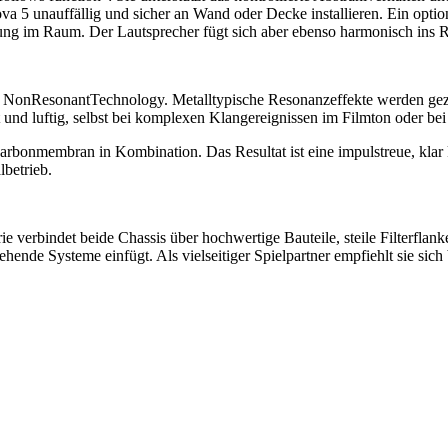
 5 unauffällig und sicher an Wand oder Decke installieren. Ein option
tung im Raum. Der Lautsprecher fügt sich aber ebenso harmonisch ins R
t NonResonantTechnology. Metalltypische Resonanzeffekte werden gezi
rt und luftig, selbst bei komplexen Klangereignissen im Filmton oder be
Carbonmembran in Kombination. Das Resultat ist eine impulstreue, klar 
betrieb.
ie verbindet beide Chassis über hochwertige Bauteile, steile Filterf
stehende Systeme einfügt. Als vielseitiger Spielpartner empfiehlt sie s