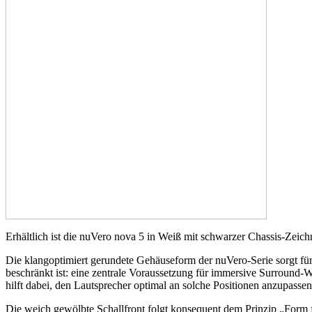
Erhältlich ist die nuVero nova 5 in Weiß mit schwarzer Chassis-Zei
Die klangoptimiert gerundete Gehäuseform der nuVero-Serie sorgt für
beschränkt ist: eine zentrale Voraussetzung für immersive Surround-
hilft dabei, den Lautsprecher optimal an solche Positionen anzupasse
Die weich gewölbte Schallfront folgt konsequent dem Prinzip „Form fo