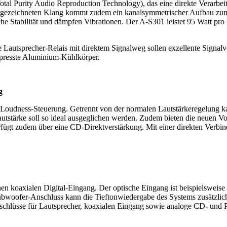
tal Purity Audio Reproduction Technology), das eine direkte Verarbei
ausgezeichneten Klang kommt zudem ein kanalsymmetrischer Aufbau z
iche Stabilität und dämpfen Vibrationen. Der A-S301 leistet 95 Watt pr
e Lautsprecher-Relais mit direktem Signalweg sollen exzellente Signa
epresste Aluminium-Kühlkörper.
g
ge Loudness-Steuerung. Getrennt von der normalen Lautstärkeregelung 
Lautstärke soll so ideal ausgeglichen werden. Zudem bieten die neuen 
erfügt zudem über eine CD-Direktverstärkung. Mit einer direkten Verb
nen koaxialen Digital-Eingang. Der optische Eingang ist beispielsweise
 Subwoofer-Anschluss kann die Tieftonwiedergabe des Systems zusätzli
nschlüsse für Lautsprecher, koaxialen Eingang sowie analoge CD- und