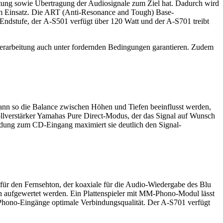
tung sowie Übertragung der Audiosignale zum Ziel hat. Dadurch wird
um Einsatz. Die ART (Anti-Resonance and Tough) Base-
o Endstufe, der A-S501 verfügt über 120 Watt und der A-S701 treibt
lverarbeitung auch unter fordernden Bedingungen garantieren. Zudem
kann so die Balance zwischen Höhen und Tiefen beeinflusst werden,
Vollverstärker Yamahas Pure Direct-Modus, der das Signal auf Wunsch
indung zum CD-Eingang maximiert sie deutlich den Signal-
 für den Fernsehton, der koaxiale für die Audio-Wiedergabe des Blu
ch aufgewertet werden. Ein Plattenspieler mit MM-Phono-Modul lässt
 Phono-Eingänge optimale Verbindungsqualität. Der A-S701 verfügt