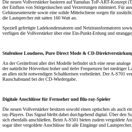
Die neuen Vollverstärker basieren auf Yamahas ToP-ART-Konzept (To
der Einfluss von Störgeräuschen und Verzerrungen minimiert. Für 
Gehäuseunterseite sowie eine solide Mittelschiene sorgen für zusätzl
die Lautsprecher mit satten 160 Watt an.
Speziell gefertigte Ladekondensatoren und Netztransformatoren sowi
verfügen die Vollverstärker über eine Ein-Punkt-Erdung und strangg
Stufenlose Loudness, Pure Direct Mode & CD-Direktverstärkun
An der Gerätefront aller drei Modelle befindet sich eine neue analo
der natürliche Hörverlust hoher und tiefer Frequenzen bei niedriger 
an allen nicht notwendigen Schaltkreisen vorbeileitet. Der A-S701 v
Rauschabstand bei der CD-Wiedergabe.
Digitale Anschlüsse für Fernseher und Blu-ray-Spieler
Die neuen Vollverstärker besitzen sowohl einen optischen als auch ei
ray-Players. Das Signal bleibt dabei durchgehend digital. Über den
sich ebenfalls anschließen. Beim A-S501 bieten zudem vergoldete A
sogar über vergoldete Anschlüsse für alle Eingänge und Lautsprecher.