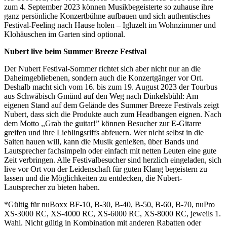
zum 4. September 2023 können Musikbegeisterte so zuhause ihre
ganz persönliche Konzertbühne aufbauen und sich authentisches
Festival-Feeling nach Hause holen – Igluzelt im Wohnzimmer und
Klohäuschen im Garten sind optional.
Nubert live beim Summer Breeze Festival
Der Nubert Festival-Sommer richtet sich aber nicht nur an die
Daheimgebliebenen, sondern auch die Konzertgänger vor Ort.
Deshalb macht sich vom 16. bis zum 19. August 2023 der Tourbus
aus Schwäbisch Gmünd auf den Weg nach Dinkelsbühl: Am
eigenen Stand auf dem Gelände des Summer Breeze Festivals zeigt
Nubert, dass sich die Produkte auch zum Headbangen eignen. Nach
dem Motto ,,Grab the guitar!” können Besucher zur E-Gitarre
greifen und ihre Lieblingsriffs abfeuern. Wer nicht selbst in die
Saiten hauen will, kann die Musik genießen, über Bands und
Lautsprecher fachsimpeln oder einfach mit netten Leuten eine gute
Zeit verbringen. Alle Festivalbesucher sind herzlich eingeladen, sich
live vor Ort von der Leidenschaft für guten Klang begeistern zu
lassen und die Möglichkeiten zu entdecken, die Nubert-
Lautsprecher zu bieten haben.
*Gültig für nuBoxx BF-10, B-30, B-40, B-50, B-60, B-70, nuPro
XS-3000 RC, XS-4000 RC, XS-6000 RC, XS-8000 RC, jeweils 1.
Wahl. Nicht gültig in Kombination mit anderen Rabatten oder