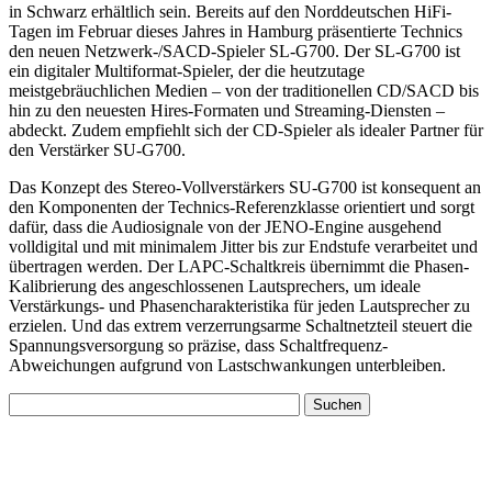
in Schwarz erhältlich sein. Bereits auf den Norddeutschen HiFi-
Tagen im Februar dieses Jahres in Hamburg präsentierte Technics
den neuen Netzwerk-/SACD-Spieler SL-G700. Der SL-G700 ist
ein digitaler Multiformat-Spieler, der die heutzutage
meistgebräuchlichen Medien – von der traditionellen CD/SACD bis
hin zu den neuesten Hires-Formaten und Streaming-Diensten –
abdeckt. Zudem empfiehlt sich der CD-Spieler als idealer Partner für
den Verstärker SU-G700.
Das Konzept des Stereo-Vollverstärkers SU-G700 ist konsequent an
den Komponenten der Technics-Referenzklasse orientiert und sorgt
dafür, dass die Audiosignale von der JENO-Engine ausgehend
volldigital und mit minimalem Jitter bis zur Endstufe verarbeitet und
übertragen werden. Der LAPC-Schaltkreis übernimmt die Phasen-
Kalibrierung des angeschlossenen Lautsprechers, um ideale
Verstärkungs- und Phasencharakteristika für jeden Lautsprecher zu
erzielen. Und das extrem verzerrungsarme Schaltnetzteil steuert die
Spannungsversorgung so präzise, dass Schaltfrequenz-
Abweichungen aufgrund von Lastschwankungen unterbleiben.