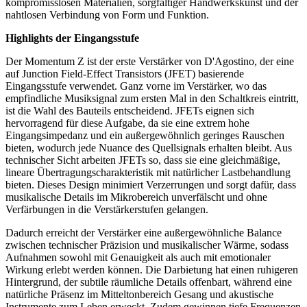
kompromisslosen Materialien, sorgfältiger Handwerkskunst und der
nahtlosen Verbindung von Form und Funktion.
Highlights der Eingangsstufe
Der Momentum Z ist der erste Verstärker von D'Agostino, der eine
auf Junction Field-Effect Transistors (JFET) basierende
Eingangsstufe verwendet. Ganz vorne im Verstärker, wo das
empfindliche Musiksignal zum ersten Mal in den Schaltkreis eintritt,
ist die Wahl des Bauteils entscheidend. JFETs eignen sich
hervorragend für diese Aufgabe, da sie eine extrem hohe
Eingangsimpedanz und ein außergewöhnlich geringes Rauschen
bieten, wodurch jede Nuance des Quellsignals erhalten bleibt. Aus
technischer Sicht arbeiten JFETs so, dass sie eine gleichmäßige,
lineare Übertragungscharakteristik mit natürlicher Lastbehandlung
bieten. Dieses Design minimiert Verzerrungen und sorgt dafür, dass
musikalische Details im Mikrobereich unverfälscht und ohne
Verfärbungen in die Verstärkerstufen gelangen.
Dadurch erreicht der Verstärker eine außergewöhnliche Balance
zwischen technischer Präzision und musikalischer Wärme, sodass
Aufnahmen sowohl mit Genauigkeit als auch mit emotionaler
Wirkung erlebt werden können. Die Darbietung hat einen ruhigeren
Hintergrund, der subtile räumliche Details offenbart, während eine
natürliche Präsenz im Mitteltonbereich Gesang und akustische
Instrumente zum Leben erweckt. Zudem gewinnen tiefe Frequenzen