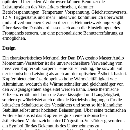
optimiert. Über jeden Webbrowser können Benutzer die
Leistungsdaten des Verstärkers einsehen, darunter
Betriebsspannungen, Temperatur, Vorspannung, Gleichstromversatz,
12-V-Triggerstatus und mehr - alles wird kontinuierlich überwacht
und auf verbundenen Geräten über das Heimnetzwerk angezeigt.
Über dasselbe Dashboard lassen sich auch die Einstellungen des
Frontpanels steuern, um eine personalisierte Benutzererfahrung zu
ermöglichen.
Design
Ein charakteristisches Merkmal der Dan D'Agostino Master Audio
Momentum-Verstärker ist die unverwechselbare Verwendung von
massiven Kupferkühlkörpern - eine Entscheidung, die sowohl auf
der technischen Leistung als auch auf der optischen Ästhetik basiert.
Kupfer bietet eine fast doppelt so hohe Wärmeleitfähigkeit wie
Aluminium, wodurch die Wärme schneller und gleichmäßiger von
den Ausgangsgeräten abgeleitet werden kann. Diese thermische
Effizienz erhöht nicht nur die Zuverlässigkeit und Langlebigkeit,
sondern gewährleistet auch optimale Betriebsbedingungen für die
kritischen Schaltkreise des Verstärkers und sorgt so für klangliche
Stabilität selbst unter höchsten Belastungen. Über seine technischen
Vorteile hinaus ist das Kupferdesign zu einem ikonischen
ästhetischen Markenzeichen der D'Agostino-Verstärker geworden -
ein Symbol für das Bekenntnis des Unternehmens zu