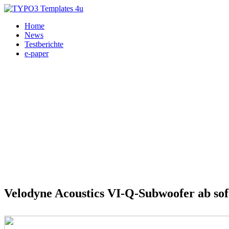
Home
News
Testberichte
e-paper
Heimkino, Subwoofer, Audio Reference 20.07.2023
Velodyne Acoustics VI-Q-Subwoofer ab so