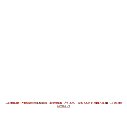
Datenschutz /
Nutzungsbedingungen / Impressum / Â© 2005 - 2026 OSW-Medien GmbH Alle Rechte
vorbehalten