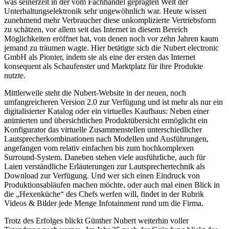
was seinerzeit in der vom Fachhandel geprägten Welt der
Unterhaltungselektronik sehr ungewöhnlich war. Heute wissen
zunehmend mehr Verbraucher diese unkomplizierte Vertriebsform
zu schätzen, vor allem seit das Internet in diesem Bereich
Möglichkeiten eröffnet hat, von denen noch vor zehn Jahren kaum
jemand zu träumen wagte. Hier betätigte sich die Nubert electronic
GmbH als Pionier, indem sie als eine der ersten das Internet
konsequent als Schaufenster und Marktplatz für ihre Produkte
nutzte.
Mittlerweile steht die Nubert-Website in der neuen, noch
umfangreicheren Version 2.0 zur Verfügung und ist mehr als nur ein
digitalisierter Katalog oder ein virtuelles Kaufhaus: Neben einer
animierten und übersichtlichen Produktübersicht ermöglicht ein
Konfigurator das virtuelle Zusammenstellen unterschiedlicher
Lautsprecherkombinationen nach Modellen und Ausführungen,
angefangen vom relativ einfachen bis zum hochkomplexen
Surround-System. Daneben stehen viele ausführliche, auch für
Laien verständliche Erläuterungen zur Lautsprechertechnik als
Download zur Verfügung. Und wer sich einen Eindruck von
Produktionsabläufen machen möchte, oder auch mal einen Blick in
die „Hexenküche“ des Chefs werfen will, findet in der Rubrik
Videos & Bilder jede Menge Infotainment rund um die Firma.
Trotz des Erfolges blickt Günther Nubert weiterhin voller