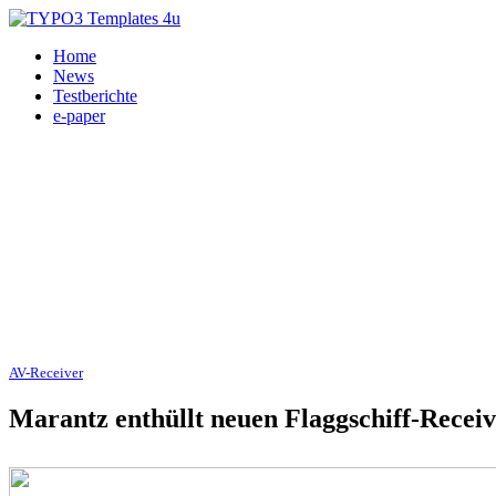
Home
News
Testberichte
e-paper
AV-Receiver
14.06.2013
Marantz enthüllt neuen Flaggschiff-Recei