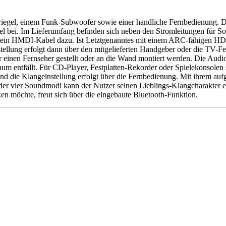
iegel, einem Funk-Subwoofer sowie einer handliche Fernbedienung. Da
el bei. Im Lieferumfang befinden sich neben den Stromleitungen für S
ar ein HMDI-Kabel dazu. Ist Letztgenanntes mit einem ARC-fähigen 
tellung erfolgt dann über den mitgelieferten Handgeber oder die TV-F
 einen Fernseher gestellt oder an die Wand montiert werden. Die Aud
Raum entfällt. Für CD-Player, Festplatten-Rekorder oder Spielekonsolen
nd die Klangeinstellung erfolgt über die Fernbedienung. Mit ihrem a
 der vier Soundmodi kann der Nutzer seinen Lieblings-Klangcharakter 
n möchte, freut sich über die eingebaute Bluetooth-Funktion.