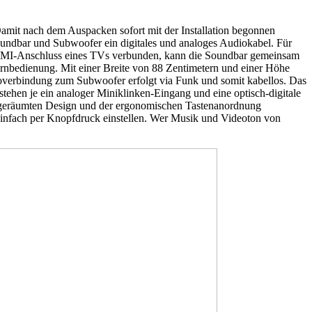
mit nach dem Auspacken sofort mit der Installation begonnen
oundbar und Subwoofer ein digitales und analoges Audiokabel. Für
HDMI-Anschluss eines TVs verbunden, kann die Soundbar gemeinsam
ernbedienung. Mit einer Breite von 88 Zentimetern und einer Höhe
ioverbindung zum Subwoofer erfolgt via Funk und somit kabellos. Das
 stehen je ein analoger Miniklinken-Eingang und eine optisch-digitale
ufgeräumten Design und der ergonomischen Tastenanordnung
einfach per Knopfdruck einstellen. Wer Musik und Videoton von