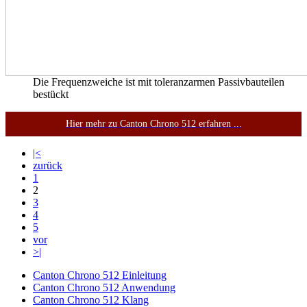
Die Frequenzweiche ist mit toleranzarmen Passivbauteilen
bestückt
Hier mehr zu Canton Chrono 512 erfahren ...
|<
zurück
1
2
3
4
5
vor
>|
Canton Chrono 512 Einleitung
Canton Chrono 512 Anwendung
Canton Chrono 512 Klang