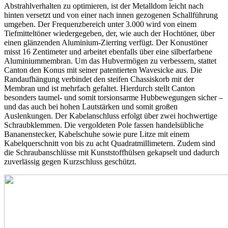
Abstrahlverhalten zu optimieren, ist der Metalldom leicht nach
hinten versetzt und von einer nach innen gezogenen Schallführung
umgeben. Der Frequenzbereich unter 3.000 wird von einem
Tiefmitteltöner wiedergegeben, der, wie auch der Hochtöner, über
einen glänzenden Aluminium-Zierring verfügt. Der Konustöner
misst 16 Zentimeter und arbeitet ebenfalls über eine silberfarbene
Aluminiummembran. Um das Hubvermögen zu verbessern, stattet
Canton den Konus mit seiner patentierten Wavesicke aus. Die
Randaufhängung verbindet den steifen Chassiskorb mit der
Membran und ist mehrfach gefaltet. Hierdurch stellt Canton
besonders taumel- und somit torsionsarme Hubbewegungen sicher –
und das auch bei hohen Lautstärken und somit großen
Auslenkungen. Der Kabelanschluss erfolgt über zwei hochwertige
Schraubklemmen. Die vergoldeten Pole fassen handelsübliche
Bananenstecker, Kabelschuhe sowie pure Litze mit einem
Kabelquerschnitt von bis zu acht Quadratmillimetern. Zudem sind
die Schraubanschlüsse mit Kunststoffhülsen gekapselt und dadurch
zuverlässig gegen Kurzschluss geschützt.