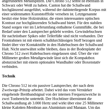
abgerundeten Metallspitzen. Die Chrono 512 selbst ist ebenfalls in
Schwarz oder Weiß zu haben. Canton hat die Schallwand
hochglänzend ausgeführt, während der dahinterliegende Korpus mit
einer seidenmatten Kunststofffolie versehen ist. Letztgenannte
besitzt eine feine Holzstruktur, die einen interessanten optischen
Kontrast zur hochglänzenden Schallwand bietet. Für den stabilen
Stand sorgen vier im Lieferumfang enthaltene Gummifüße, die bei
Bedarf unter den Lautsprecher geklebt werden. Gewindebuchsen
für nachrüstbare Spikes oder Tellerfüße sind nicht vorhanden. Der
Frontrahmen ist mit einem schalldurchlässigen Stoff bezogen und
findet über vier Kontaktstifte in den Haltebuchsen der Schallwand
Halt. Nicht unerwähnt sollte bleiben, dass in der Bodenplatte der
Chrono 512 zwei Haltebuchsen eingelassen sind. Über die vier
Millimeter großen Metallgewinde lässt sich die Kompaktbox
absturzsicher mit einem optionalen Wandhalter oder Boxenstativ
verbinden.
Technik
Die Chrono 512 ist ein passiver Lautsprecher, der nach dem
Zweiwege-Prinzip arbeitet. Dabei wird das vom Verstärker
eingehende Breitbandsignal von der internen Frequenzweiche in
zwei Tonbereiche unterteilt. Der Hochtöner übernimmt die
Schallwandlung ab 3.000 Hertz und wirkt über eine 25 Millimeter
kleine Kalotten-Membran aus Aluminium und Mangan. Um das