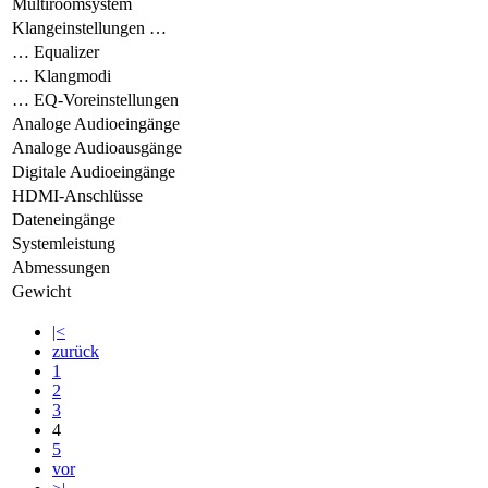
Multiroomsystem
Klangeinstellungen …
… Equalizer
… Klangmodi
… EQ-Voreinstellungen
Analoge Audioeingänge
Analoge Audioausgänge
Digitale Audioeingänge
HDMI-Anschlüsse
Dateneingänge
Systemleistung
Abmessungen
Gewicht
|<
zurück
1
2
3
4
5
vor