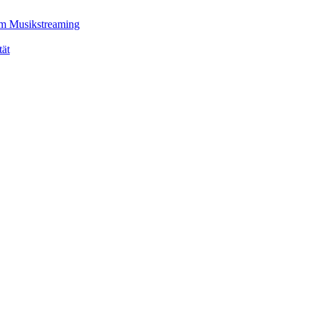
em Musikstreaming
tät