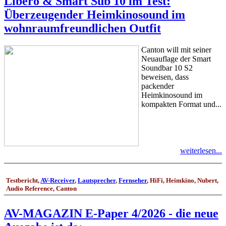
Libero & Smart Sub 10 im Test:
Überzeugender Heimkinosound im
wohnraumfreundlichen Outfit
Canton will mit seiner
Neuauflage der Smart
Soundbar 10 S2
beweisen, dass
packender
Heimkinosound im
kompakten Format und...
weiterlesen...
Testbericht,
AV-Receiver
,
Lautsprecher
,
Fernseher
, HiFi, Heimkino, Nubert,
Audio Reference, Canton
AV-MAGAZIN E-Paper 4/2026 - die neue