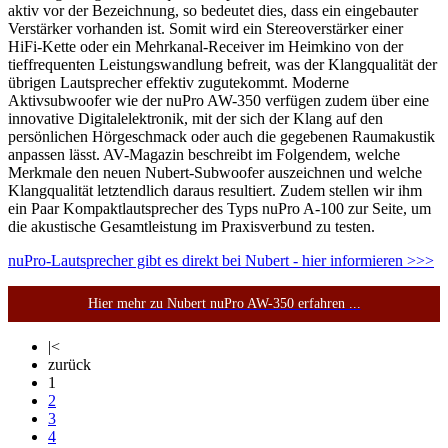
aktiv vor der Bezeichnung, so bedeutet dies, dass ein eingebauter
Verstärker vorhanden ist. Somit wird ein Stereoverstärker einer
HiFi-Kette oder ein Mehrkanal-Receiver im Heimkino von der
tieffrequenten Leistungswandlung befreit, was der Klangqualität der
übrigen Lautsprecher effektiv zugutekommt. Moderne
Aktivsubwoofer wie der nuPro AW-350 verfügen zudem über eine
innovative Digitalelektronik, mit der sich der Klang auf den
persönlichen Hörgeschmack oder auch die gegebenen Raumakustik
anpassen lässt. AV-Magazin beschreibt im Folgendem, welche
Merkmale den neuen Nubert-Subwoofer auszeichnen und welche
Klangqualität letztendlich daraus resultiert. Zudem stellen wir ihm
ein Paar Kompaktlautsprecher des Typs nuPro A-100 zur Seite, um
die akustische Gesamtleistung im Praxisverbund zu testen.
nuPro-Lautsprecher gibt es direkt bei Nubert - hier informieren >>>
Hier mehr zu Nubert nuPro AW-350 erfahren ...
|<
zurück
1
2
3
4