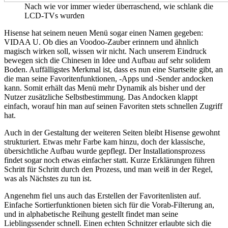
Nach wie vor immer wieder überraschend, wie schlank die
LCD-TVs wurden
Hisense hat seinem neuen Menü sogar einen Namen gegeben:
VIDAA U. Ob dies an Voodoo-Zauber erinnern und ähnlich
magisch wirken soll, wissen wir nicht. Nach unserem Eindruck
bewegen sich die Chinesen in Idee und Aufbau auf sehr solidem
Boden. Auffälligstes Merkmal ist, dass es nun eine Startseite gibt, an
die man seine Favoritenfunktionen, -Apps und -Sender andocken
kann. Somit erhält das Menü mehr Dynamik als bisher und der
Nutzer zusätzliche Selbstbestimmung. Das Andocken klappt
einfach, worauf hin man auf seinen Favoriten stets schnellen Zugriff
hat.
Auch in der Gestaltung der weiteren Seiten bleibt Hisense gewohnt
strukturiert. Etwas mehr Farbe kam hinzu, doch der klassische,
übersichtliche Aufbau wurde gepflegt. Der Installationsprozess
findet sogar noch etwas einfacher statt. Kurze Erklärungen führen
Schritt für Schritt durch den Prozess, und man weiß in der Regel,
was als Nächstes zu tun ist.
Angenehm fiel uns auch das Erstellen der Favoritenlisten auf.
Einfache Sortierfunktionen bieten sich für die Vorab-Filterung an,
und in alphabetische Reihung gestellt findet man seine
Lieblingssender schnell. Einen echten Schnitzer erlaubte sich die