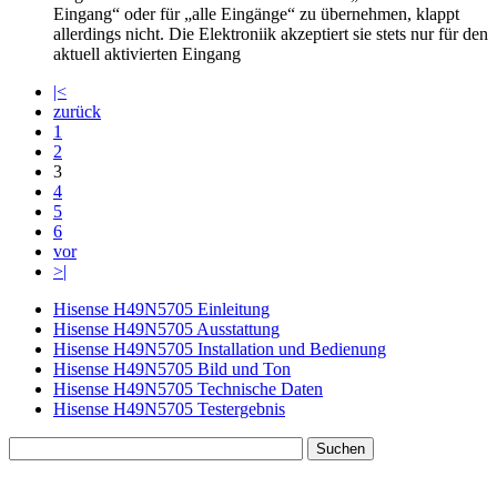
Eingang“ oder für „alle Eingänge“ zu übernehmen, klappt
allerdings nicht. Die Elektroniik akzeptiert sie stets nur für den
aktuell aktivierten Eingang
|<
zurück
1
2
3
4
5
6
vor
>|
Hisense H49N5705 Einleitung
Hisense H49N5705 Ausstattung
Hisense H49N5705 Installation und Bedienung
Hisense H49N5705 Bild und Ton
Hisense H49N5705 Technische Daten
Hisense H49N5705 Testergebnis