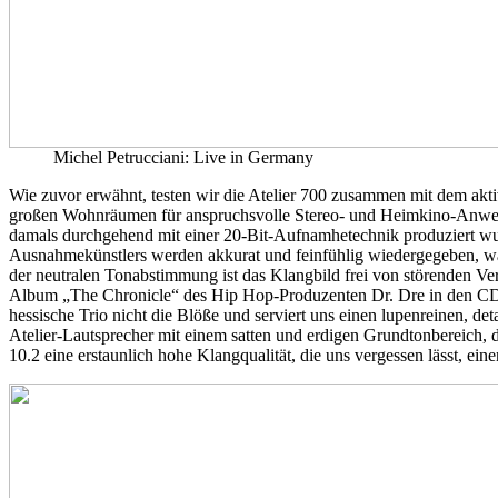
Michel Petrucciani: Live in Germany
Wie zuvor erwähnt, testen wir die Atelier 700 zusammen mit dem akti
großen Wohnräumen für anspruchsvolle Stereo- und Heimkino-Anwendu
damals durchgehend mit einer 20-Bit-Aufnamhetechnik produziert wur
Ausnahmekünstlers werden akkurat und feinfühlig wiedergegeben, wä
der neutralen Tonabstimmung ist das Klangbild frei von störenden Ver
Album „The Chronicle“ des Hip Hop-Produzenten Dr. Dre in den CD-Sp
hessische Trio nicht die Blöße und serviert uns einen lupenreinen, 
Atelier-Lautsprecher mit einem satten und erdigen Grundtonbereich,
10.2 eine erstaunlich hohe Klangqualität, die uns vergessen lässt, e