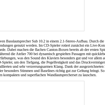
ven Basslautsprecher Sub 10.2 in einem 2.1-Stereo-Aufbau. Durch die 
ngen genutzt werden. Im CD-Spieler rotiert zunächst ein Live-Konzer
de. Dabei machen die flachen Canton-Boxen bereits ab der ersten Spi
hrend die Atelier 700 bei dynamisch gespielten Passagen mit quickleb
färbungen, was den Sound des Klaviers besonders gut und vor allem aut
ieler, um den Tiefgang, die Pegelfestigkeit und das Druckvermögen d
detaillierten und sehr verzerrungsarmen Klang. Dank der ausgezeichnet
 der besonders Stimmen und Baselines richtig gut zur Geltung bringt.
inem kompakten und superflachen Wandlautsprecherset zu lauschen.