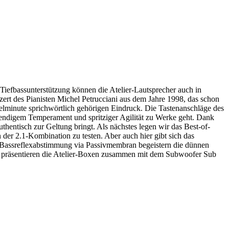
Tiefbassunterstützung können die Atelier-Lautsprecher auch in
t des Pianisten Michel Petrucciani aus dem Jahre 1998, das schon
elminute sprichwörtlich gehörigen Eindruck. Die Tastenanschläge des
endigem Temperament und spritziger Agilität zu Werke geht. Dank
hentisch zur Geltung bringt. Als nächstes legen wir das Best-of-
er 2.1-Kombination zu testen. Aber auch hier gibt sich das
en Bassreflexabstimmung via Passivmembran begeistern die dünnen
 So präsentieren die Atelier-Boxen zusammen mit dem Subwoofer Sub