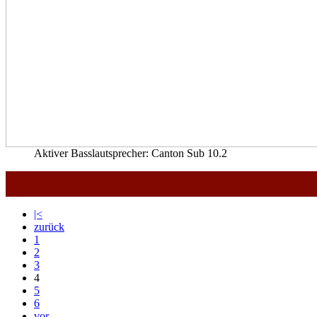
Aktiver Basslautsprecher: Canton Sub 10.2
|<
zurück
1
2
3
4
5
6
vor