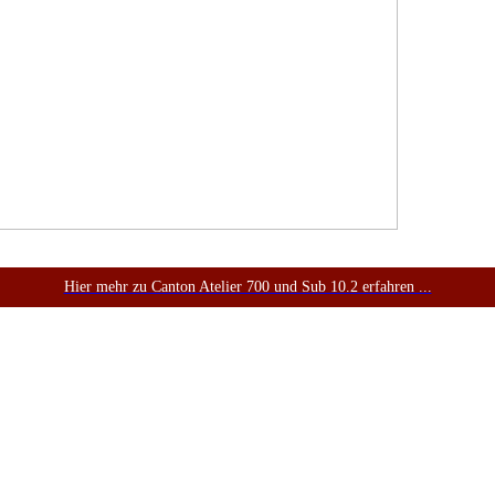
Hier mehr zu Canton Atelier 700 und Sub 10.2 erfahren ...