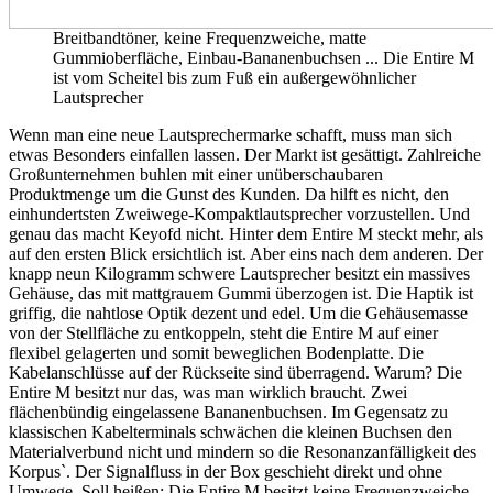
Breitbandtöner, keine Frequenzweiche, matte
Gummioberfläche, Einbau-Bananenbuchsen ... Die Entire M
ist vom Scheitel bis zum Fuß ein außergewöhnlicher
Lautsprecher
Wenn man eine neue Lautsprechermarke schafft, muss man sich
etwas Besonders einfallen lassen. Der Markt ist gesättigt. Zahlreiche
Großunternehmen buhlen mit einer unüberschaubaren
Produktmenge um die Gunst des Kunden. Da hilft es nicht, den
einhundertsten Zweiwege-Kompaktlautsprecher vorzustellen. Und
genau das macht Keyofd nicht. Hinter dem Entire M steckt mehr, als
auf den ersten Blick ersichtlich ist. Aber eins nach dem anderen. Der
knapp neun Kilogramm schwere Lautsprecher besitzt ein massives
Gehäuse, das mit mattgrauem Gummi überzogen ist. Die Haptik ist
griffig, die nahtlose Optik dezent und edel. Um die Gehäusemasse
von der Stellfläche zu entkoppeln, steht die Entire M auf einer
flexibel gelagerten und somit beweglichen Bodenplatte. Die
Kabelanschlüsse auf der Rückseite sind überragend. Warum? Die
Entire M besitzt nur das, was man wirklich braucht. Zwei
flächenbündig eingelassene Bananenbuchsen. Im Gegensatz zu
klassischen Kabelterminals schwächen die kleinen Buchsen den
Materialverbund nicht und mindern so die Resonanzanfälligkeit des
Korpus`. Der Signalfluss in der Box geschieht direkt und ohne
Umwege. Soll heißen: Die Entire M besitzt keine Frequenzweiche