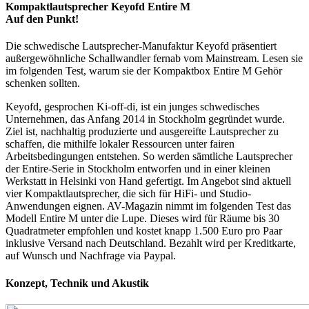
Kompaktlautsprecher Keyofd Entire M
Auf den Punkt!
Die schwedische Lautsprecher-Manufaktur Keyofd präsentiert
außergewöhnliche Schallwandler fernab vom Mainstream. Lesen sie
im folgenden Test, warum sie der Kompaktbox Entire M Gehör
schenken sollten.
Keyofd, gesprochen Ki-off-di, ist ein junges schwedisches
Unternehmen, das Anfang 2014 in Stockholm gegründet wurde.
Ziel ist, nachhaltig produzierte und ausgereifte Lautsprecher zu
schaffen, die mithilfe lokaler Ressourcen unter fairen
Arbeitsbedingungen entstehen. So werden sämtliche Lautsprecher
der Entire-Serie in Stockholm entworfen und in einer kleinen
Werkstatt in Helsinki von Hand gefertigt. Im Angebot sind aktuell
vier Kompaktlautsprecher, die sich für HiFi- und Studio-
Anwendungen eignen. AV-Magazin nimmt im folgenden Test das
Modell Entire M unter die Lupe. Dieses wird für Räume bis 30
Quadratmeter empfohlen und kostet knapp 1.500 Euro pro Paar
inklusive Versand nach Deutschland. Bezahlt wird per Kreditkarte,
auf Wunsch und Nachfrage via Paypal.
Konzept, Technik und Akustik