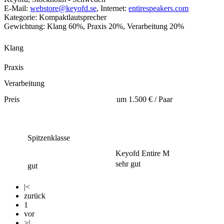
E-Mail:
webstore@keyofd.se
, Internet:
entirespeakers.com
Kategorie: Kompaktlautsprecher
Gewichtung: Klang 60%, Praxis 20%, Verarbeitung 20%
Klang
Praxis
Verarbeitung
Preis
um 1.500 € / Paar
Spitzenklasse
Keyofd Entire M
sehr gut
gut
|<
zurück
1
vor
>|