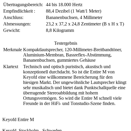
Übertragungsbereich:
44 bis 18.000 Hertz
Empfindlichkeit :
88,4 Dezibel (1 Watt/1 Meter)
Anschluss:
Bananenbuchsen, 4 Millimeter
Abmessungen:
23,2 x 37,2 x 24,8 Zentimeter (B x H x T)
Gewicht:
8,8 Kilogramm
Testergebnis
Merkmale
Kompaktlautsprecher, 120-Millimeter-Breitbandtöner,
Aluminium-Membran, Bassreflex-Abstimmung,
Bananenbuchsen, gummiertes Gehäuse
Klartext
Technisch und optisch puristisch, akustisch und
konzeptionell durchdacht. So ist die Entire M von
Keyofd eine willkommene Bereicherung für den
hiesigen Markt. Der ungewöhnliche Lautsprecher klingt
sehr musikalisch und bietet dank Punktschallquelle eine
überragende Stereoabbildung mit hohem
Ortungsvermögen. So wird die Entire M schnell viele
Freunde in der HiFi- und Tonstudio-Szene finden.
Keyofd Entire M
Keyofd, Stockholm - Schweden