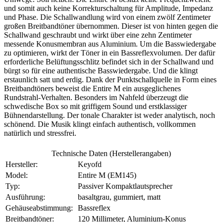
und somit auch keine Korrekturschaltung für Amplitude, Impedanz
und Phase. Die Schallwandlung wird von einem zwölf Zentimeter
großen Breitbandtöner übernommen. Dieser ist von hinten gegen die
Schallwand geschraubt und wirkt über eine zehn Zentimeter
messende Konusmembran aus Aluminium. Um die Basswiedergabe
zu optimieren, wirkt der Töner in ein Bassreflexvolumen. Der dafür
erforderliche Belüftungsschlitz befindet sich in der Schallwand und
bürgt so für eine authentische Basswiedergabe. Und die klingt
erstaunlich satt und erdig. Dank der Punktschallquelle in Form eines
Breitbandtöners beweist die Entire M ein ausgeglichenes
Rundstrahl-Verhalten. Besonders im Nahfeld überzeugt die
schwedische Box so mit griffigem Sound und erstklassiger
Bühnendarstellung. Der tonale Charakter ist weder analytisch, noch
schönend. Die Musik klingt einfach authentisch, vollkommen
natürlich und stressfrei.
Technische Daten (Herstellerangaben)
Hersteller:
Keyofd
Model:
Entire M (EM145)
Typ:
Passiver Kompaktlautsprecher
Ausführung:
basaltgrau, gummiert, matt
Gehäuseabstimmung:
Bassreflex
Breitbandtöner:
120 Millimeter, Aluminium-Konus