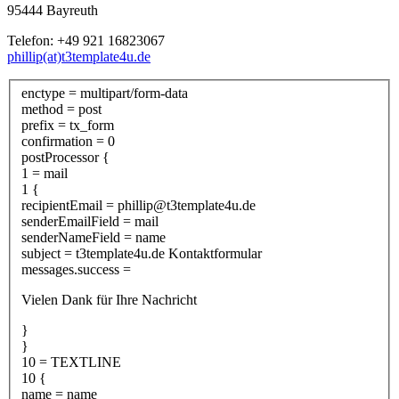
95444 Bayreuth
Telefon: +49 921 16823067
phillip(at)t3template4u.de
enctype = multipart/form-data
method = post
prefix = tx_form
confirmation = 0
postProcessor {
1 = mail
1 {
recipientEmail = phillip@t3template4u.de
senderEmailField = mail
senderNameField = name
subject = t3template4u.de Kontaktformular
messages.success =
Vielen Dank für Ihre Nachricht
}
}
10 = TEXTLINE
10 {
name = name