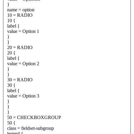
}
name = option
10 = RADIO
10 {
label {
value = Option 1
}
}
20 = RADIO
20 {
label {
value = Option 2
}
}
30 = RADIO
30 {
label {
value = Option 3
}
}
}
50 = CHECKBOXGROUP
50 {
class = fieldset-subgroup
legend {