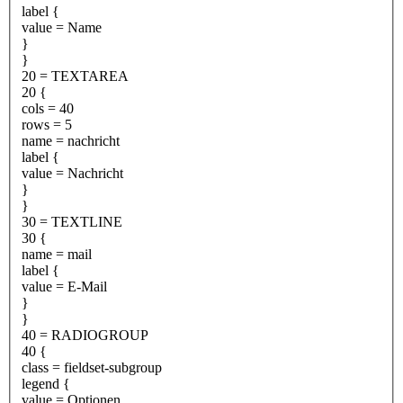
label {
value = Name
}
}
20 = TEXTAREA
20 {
cols = 40
rows = 5
name = nachricht
label {
value = Nachricht
}
}
30 = TEXTLINE
30 {
name = mail
label {
value = E-Mail
}
}
40 = RADIOGROUP
40 {
class = fieldset-subgroup
legend {
value = Optionen