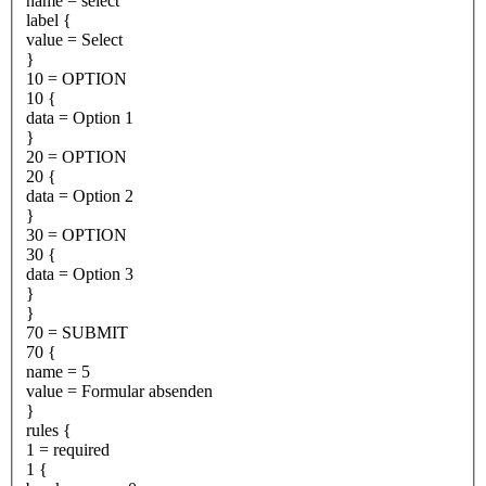
name = select
label {
value = Select
}
10 = OPTION
10 {
data = Option 1
}
20 = OPTION
20 {
data = Option 2
}
30 = OPTION
30 {
data = Option 3
}
}
70 = SUBMIT
70 {
name = 5
value = Formular absenden
}
rules {
1 = required
1 {