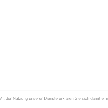
 Mit der Nutzung unserer Dienste erklären Sie sich damit ei
atenschutz /
Nutzungsbedingungen / Impressum / Â© 2005 - 2026 OSW-Medien GmbH Alle Rechte vorbehalt