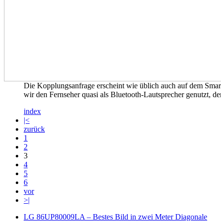
Die Kopplungsanfrage erscheint wie üblich auch auf dem Smar
wir den Fernseher quasi als Bluetooth-Lautsprecher genutzt, der
index
|<
zurück
1
2
3
4
5
6
vor
>|
LG 86UP80009LA – Bestes Bild in zwei Meter Diagonale