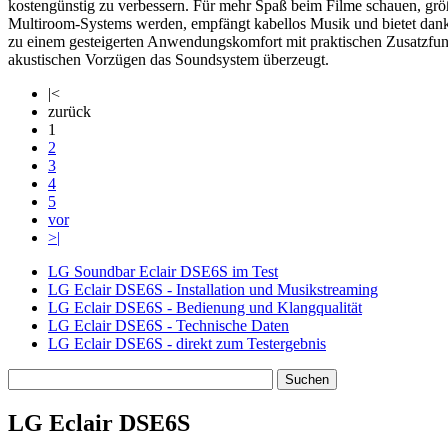
kostengünstig zu verbessern. Für mehr Spaß beim Filme schauen, grö
Multiroom-Systems werden, empfängt kabellos Musik und bietet dank 
zu einem gesteigerten Anwendungskomfort mit praktischen Zusatzfunk
akustischen Vorzügen das Soundsystem überzeugt.
|<
zurück
1
2
3
4
5
vor
>|
LG Soundbar Eclair DSE6S im Test
LG Eclair DSE6S - Installation und Musikstreaming
LG Eclair DSE6S - Bedienung und Klangqualität
LG Eclair DSE6S - Technische Daten
LG Eclair DSE6S - direkt zum Testergebnis
LG Eclair DSE6S