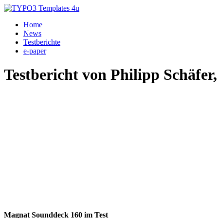
Home
News
Testberichte
e-paper
Testbericht von Philipp Schäfe
Magnat Sounddeck 160 im Test