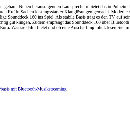
ig ausgebaut. Neben herausragenden Lautsprechern bietet das in Pulhei
n guten Ruf in Sachen leistungsstarker Klanglösungen gemacht. Modern
ige Sounddeck 160 ins Spiel. Als stabile Basis trägt es den TV auf s
ichtig gut klingen. Zudem empfängt das Sounddeck 160 über Bluetoot
uro. Was sie dafür bietet und ob eine Anschaffung lohnt, lesen Sie im
basis mit Bluetooth-Musikstreaming