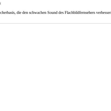
k
rbasis, die den schwachen Sound des Flachbildfernsehers verbessern s