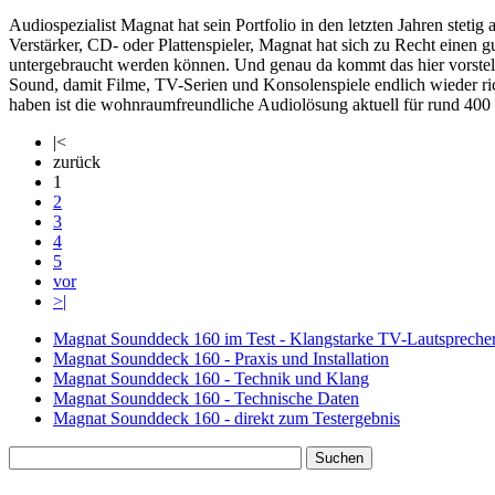
Audiospezialist Magnat hat sein Portfolio in den letzten Jahren stet
Verstärker, CD- oder Plattenspieler, Magnat hat sich zu Recht eine
untergebraucht werden können. Und genau da kommt das hier vorstell
Sound, damit Filme, TV-Serien und Konsolenspiele endlich wieder r
haben ist die wohnraumfreundliche Audiolösung aktuell für rund 400 E
|<
zurück
1
2
3
4
5
vor
>|
Magnat Sounddeck 160 im Test - Klangstarke TV-Lautsprecher
Magnat Sounddeck 160 - Praxis und Installation
Magnat Sounddeck 160 - Technik und Klang
Magnat Sounddeck 160 - Technische Daten
Magnat Sounddeck 160 - direkt zum Testergebnis