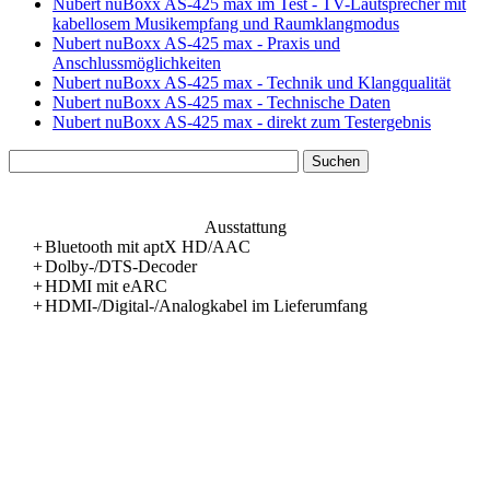
Nubert nuBoxx AS-425 max im Test - TV-Lautsprecher mit
kabellosem Musikempfang und Raumklangmodus
Nubert nuBoxx AS-425 max - Praxis und
Anschlussmöglichkeiten
Nubert nuBoxx AS-425 max - Technik und Klangqualität
Nubert nuBoxx AS-425 max - Technische Daten
Nubert nuBoxx AS-425 max - direkt zum Testergebnis
Ausstattung
+
Bluetooth mit aptX HD/AAC
+
Dolby-/DTS-Decoder
+
HDMI mit eARC
+
HDMI-/Digital-/Analogkabel im Lieferumfang