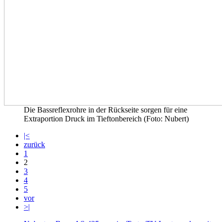
Die Bassreflexrohre in der Rückseite sorgen für eine
Extraportion Druck im Tieftonbereich (Foto: Nubert)
|<
zurück
1
2
3
4
5
vor
>|