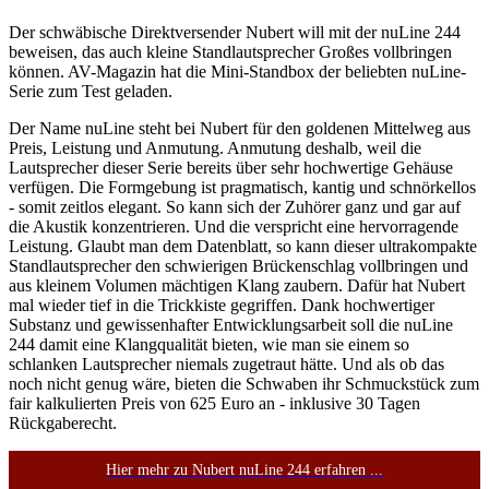
Der schwäbische Direktversender Nubert will mit der nuLine 244
beweisen, das auch kleine Standlautsprecher Großes vollbringen
können. AV-Magazin hat die Mini-Standbox der beliebten nuLine-
Serie zum Test geladen.
Der Name nuLine steht bei Nubert für den goldenen Mittelweg aus
Preis, Leistung und Anmutung. Anmutung deshalb, weil die
Lautsprecher dieser Serie bereits über sehr hochwertige Gehäuse
verfügen. Die Formgebung ist pragmatisch, kantig und schnörkellos
- somit zeitlos elegant. So kann sich der Zuhörer ganz und gar auf
die Akustik konzentrieren. Und die verspricht eine hervorragende
Leistung. Glaubt man dem Datenblatt, so kann dieser ultrakompakte
Standlautsprecher den schwierigen Brückenschlag vollbringen und
aus kleinem Volumen mächtigen Klang zaubern. Dafür hat Nubert
mal wieder tief in die Trickkiste gegriffen. Dank hochwertiger
Substanz und gewissenhafter Entwicklungsarbeit soll die nuLine
244 damit eine Klangqualität bieten, wie man sie einem so
schlanken Lautsprecher niemals zugetraut hätte. Und als ob das
noch nicht genug wäre, bieten die Schwaben ihr Schmuckstück zum
fair kalkulierten Preis von 625 Euro an - inklusive 30 Tagen
Rückgaberecht.
Hier mehr zu Nubert nuLine 244 erfahren ...