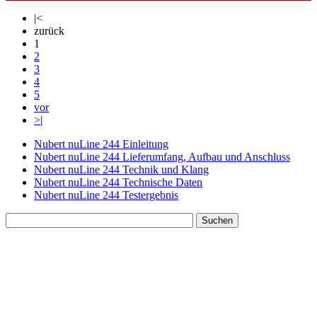
|<
zurück
1
2
3
4
5
vor
>|
Nubert nuLine 244 Einleitung
Nubert nuLine 244 Lieferumfang, Aufbau und Anschluss
Nubert nuLine 244 Technik und Klang
Nubert nuLine 244 Technische Daten
Nubert nuLine 244 Testergebnis