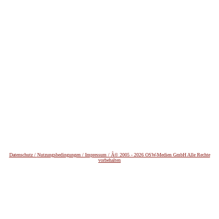
Datenschutz /
Nutzungsbedingungen / Impressum / Â© 2005 - 2026 OSW-Medien GmbH Alle Rechte
vorbehalten