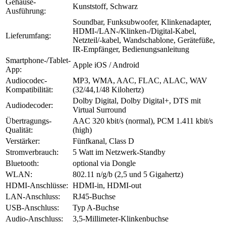
Gehäuse-
Kunststoff, Schwarz
Ausführung:
Soundbar, Funksubwoofer, Klinkenadapter,
HDMI-/LAN-/Klinken-/Digital-Kabel,
Lieferumfang:
Netzteil/-kabel, Wandschablone, Gerätefüße,
IR-Empfänger, Bedienungsanleitung
Smartphone-/Tablet-
Apple iOS / Android
App:
Audiocodec-
MP3, WMA, AAC, FLAC, ALAC, WAV
Kompatibilität:
(32/44,1/48 Kilohertz)
Dolby Digital, Dolby Digital+, DTS mit
Audiodecoder:
Virtual Surround
Übertragungs-
AAC 320 kbit/s (normal), PCM 1.411 kbit/s
Qualität:
(high)
Verstärker:
Fünfkanal, Class D
Stromverbrauch:
5 Watt im Netzwerk-Standby
Bluetooth:
optional via Dongle
WLAN:
802.11 n/g/b (2,5 und 5 Gigahertz)
HDMI-Anschlüsse:
HDMI-in, HDMI-out
LAN-Anschluss:
RJ45-Buchse
USB-Anschluss:
Typ A-Buchse
Audio-Anschluss:
3,5-Millimeter-Klinkenbuchse