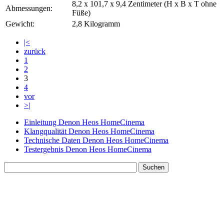
8,2 x 101,7 x 9,4 Zentimeter (H x B x T ohne
Abmessungen:
Füße)
Gewicht:
2,8 Kilogramm
|<
zurück
1
2
3
4
vor
>|
Einleitung Denon Heos HomeCinema
Klangqualität Denon Heos HomeCinema
Technische Daten Denon Heos HomeCinema
Testergebnis Denon Heos HomeCinema