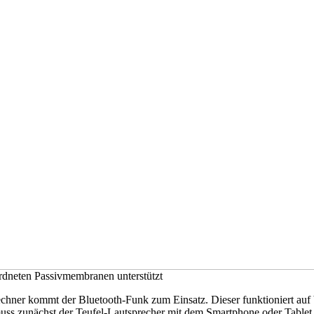
rdneten Passivmembranen unterstützt
hner kommt der Bluetooth-Funk zum Einsatz. Dieser funktioniert auf b
uss zunächst der Teufel-Lautsprecher mit dem Smartphone oder Table