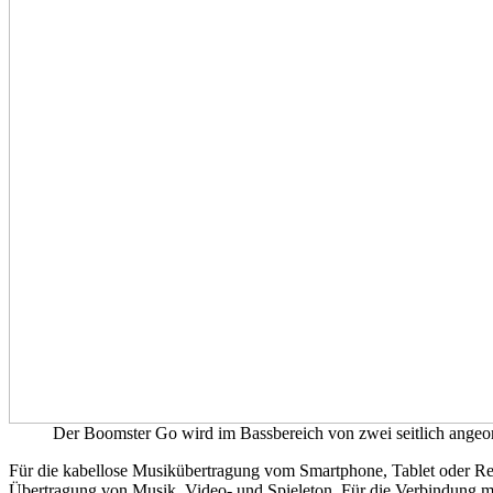
Der Boomster Go wird im Bassbereich von zwei seitlich angeo
Für die kabellose Musikübertragung vom Smartphone, Tablet oder Rec
Übertragung von Musik, Video- und Spieleton. Für die Verbindung m