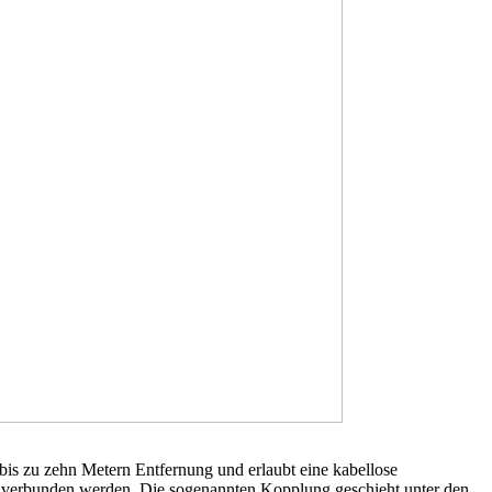
is zu zehn Metern Entfernung und erlaubt eine kabellose
t verbunden werden. Die sogenannten Kopplung geschieht unter den