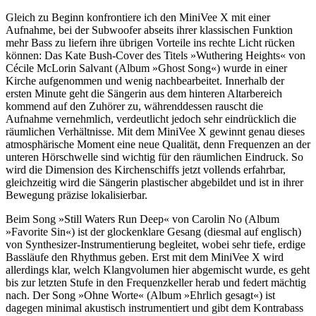
Gleich zu Beginn konfrontiere ich den MiniVee X mit einer
Aufnahme, bei der Subwoofer abseits ihrer klassischen Funktion
mehr Bass zu liefern ihre übrigen Vorteile ins rechte Licht rücken
können: Das Kate Bush-Cover des Titels »Wuthering Heights« von
Cécile McLorin Salvant (Album »Ghost Song«) wurde in einer
Kirche aufgenommen und wenig nachbearbeitet. Innerhalb der
ersten Minute geht die Sängerin aus dem hinteren Altarbereich
kommend auf den Zuhörer zu, währenddessen rauscht die
Aufnahme vernehmlich, verdeutlicht jedoch sehr eindrücklich die
räumlichen Verhältnisse. Mit dem MiniVee X gewinnt genau dieses
atmosphärische Moment eine neue Qualität, denn Frequenzen an der
unteren Hörschwelle sind wichtig für den räumlichen Eindruck. So
wird die Dimension des Kirchenschiffs jetzt vollends erfahrbar,
gleichzeitig wird die Sängerin plastischer abgebildet und ist in ihrer
Bewegung präzise lokalisierbar.
Beim Song »Still Waters Run Deep« von Carolin No (Album
»Favorite Sin«) ist der glockenklare Gesang (diesmal auf englisch)
von Synthesizer-Instrumentierung begleitet, wobei sehr tiefe, erdige
Bassläufe den Rhythmus geben. Erst mit dem MiniVee X wird
allerdings klar, welch Klangvolumen hier abgemischt wurde, es geht
bis zur letzten Stufe in den Frequenzkeller herab und federt mächtig
nach. Der Song »Ohne Worte« (Album »Ehrlich gesagt«) ist
dagegen minimal akustisch instrumentiert und gibt dem Kontrabass