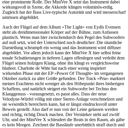
eine prominente Rolle. Der MiniVee X setzt das Instrument dabei
wirkungsvoll in Szene, die Akkorde klingen voluminös-erdig.
Zugleich hat der Bass Live-typische Autorität und wird messerscharf
umrissen abgebildet.
Auch der Flügel auf dem Album »The Light« von Eydís Evensen
steht als dreidimensionaler Körper auf der Bühne, zum Anfassen
plastisch. Wenn man hier zwischendurch den Pegel des Subwoofers
auf null setzt, wird der Unterschied noch deutlicher: Die räumliche
Darstellung schrumpft ein wenig und das Instrument wird diffuser
abgebildet. Vor allem jedoch kann der MiniVee X hier selbst feine
tonale Schattierungen in tieferen Lagen offenlegen und verleiht dem
Flügel seinen holzigen Klang, ohne ihn klingt es vergleichsweise
blutleer. Charlotte de Witte hat nach einer wenig inspiriert
wirkenden Phase mit der EP »Power Of Thought« im vergangenen
Oktober zurück zu alter Größe gefunden. Der Track »Pria« markiert
meines Erachtens nicht weniger als den Höhepunkt ihres bisherigen
Schaffens, und natürlich steigert ein Subwoofer bei Techno den
Klanggenuss - vorausgesetzt, es passt alles. Dass der neue
Velodyne-Würfel völlig mit einer Stereo-Anlage verschmelzen und
sie wesentlich bereichern kann, hat er längst eindrucksvoll unter
Beweis gestellt. Also darf er nun von der Leine gelassen werden
und richtig, richtig Druck machen. Der Verstärker steht auf zwölf
Uhr, und der MiniVee X schleudert die Beats in den Raum, als gäbe
es kein Morgen. Zeichnet die Bassläufe unerbittlich straff durch und