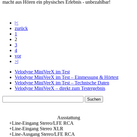
macht aus Hören ein physisches Erlebnis - unbezahlbar!
|<
zurück
1
2
3
4
vor
>|
Velodyne MiniVeeX im Test
Velodyne MiniVeeX im Test – Einmessung & Hörtest
Velodyne MiniVeeX im Test – Technische Daten
Velodyne MiniVeeX – direkt zum Testergebnis
Ausstattung
+
Line-Eingang Stereo/LFE RCA
+
Line-Eingang Stereo XLR
+
Line-Ausgang Stereo/LFE RCA