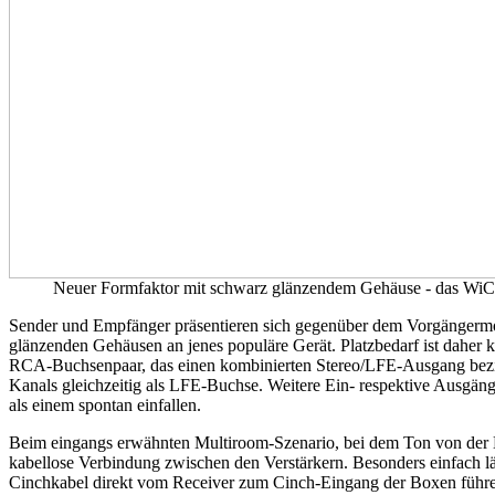
Neuer Formfaktor mit schwarz glänzendem Gehäuse - das WiCon
Sender und Empfänger präsentieren sich gegenüber dem Vorgängermod
glänzenden Gehäusen an jenes populäre Gerät. Platzbedarf ist daher 
RCA-Buchsenpaar, das einen kombinierten Stereo/LFE-Ausgang bezieh
Kanals gleichzeitig als LFE-Buchse. Weitere Ein- respektive Ausgäng
als einem spontan einfallen.
Beim eingangs erwähnten Multiroom-Szenario, bei dem Ton von der H
kabellose Verbindung zwischen den Verstärkern. Besonders einfach läs
Cinchkabel direkt vom Receiver zum Cinch-Eingang der Boxen führ