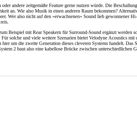
 oder andere zeitgemäße Feature gerne nutzen würde. Die Beschallung
glichkeit an. Wie also Musik in einen anderen Raum bekommen? Alternati
 Hörer. Wer also nicht auf den »erwachsenen« Sound lieb gewonnener 
reis.
m zum Beispiel mit Rear Speakern für Surround-Sound ergänzt werden s
. Für solche und viele weitere Szenarien bietet Velodyne Acoustics m
h hier um die zweite Generation dieses cleveren Systems handelt. Das 
stem 2 baut also eine kabellose Brücke zwischen unterschiedlichen Ge