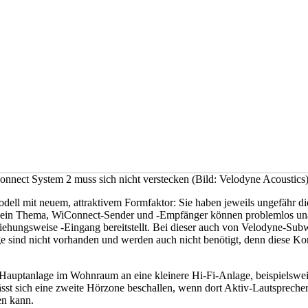
nect System 2 muss sich nicht verstecken (Bild: Velodyne Acoustics
ell mit neuem, attraktivem Formfaktor: Sie haben jeweils ungefähr di
kein Thema, WiConnect-Sender und -Empfänger können problemlos unauffä
ungsweise -Eingang bereitstellt. Bei dieser auch von Velodyne-Subw
e sind nicht vorhanden und werden auch nicht benötigt, denn diese Ko
auptanlage im Wohnraum an eine kleinere Hi-Fi-Anlage, beispielsweis
st sich eine zweite Hörzone beschallen, wenn dort Aktiv-Lautsprecher 
en kann.